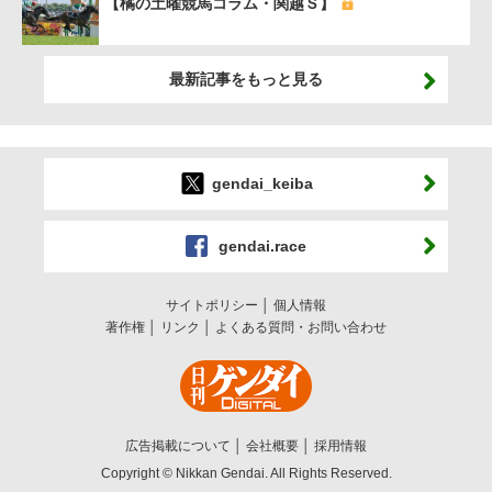
【橘の土曜競馬コラム・関越Ｓ】
最新記事をもっと見る
gendai_keiba
gendai.race
サイトポリシー
個人情報
著作権
リンク
よくある質問・お問い合わせ
広告掲載について
会社概要
採用情報
Copyright © Nikkan Gendai. All Rights Reserved.