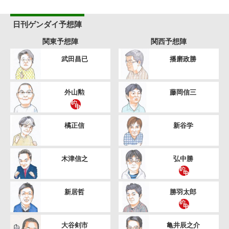
日刊ゲンダイ予想陣
関東予想陣
関西予想陣
武田昌已
播磨政勝
外山勲
藤岡信三
橘正信
新谷学
木津信之
弘中勝
新居哲
勝羽太郎
大谷剣市
亀井辰之介