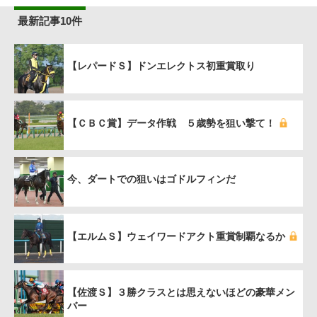
最新記事10件
【レパードＳ】ドンエレクトス初重賞取り
【ＣＢＣ賞】データ作戦 ５歳勢を狙い撃て！
今、ダートでの狙いはゴドルフィンだ
【エルムＳ】ウェイワードアクト重賞制覇なるか
【佐渡Ｓ】３勝クラスとは思えないほどの豪華メン
バー