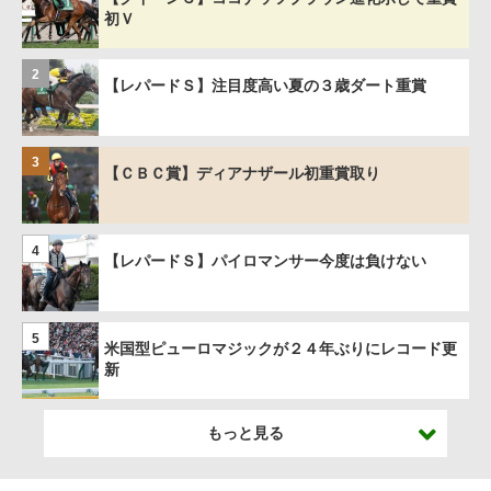
初Ｖ
2
【レパードＳ】注目度高い夏の３歳ダート重賞
3
【ＣＢＣ賞】ディアナザール初重賞取り
4
【レパードＳ】パイロマンサー今度は負けない
5
米国型ピューロマジックが２４年ぶりにレコード更
新
もっと見る