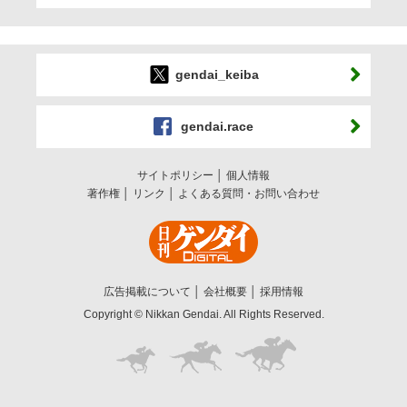
gendai_keiba
gendai.race
サイトポリシー
個人情報
著作権
リンク
よくある質問・お問い合わせ
広告掲載について
会社概要
採用情報
Copyright © Nikkan Gendai. All Rights Reserved.