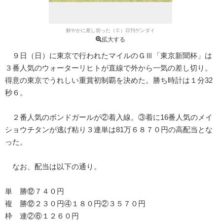
鮮やかに差し切った（Ｃ）日刊ゲンダイ
拡大する
９日（日）に東京で行われたマイルのＧⅢ「東京新聞杯」は
３番人気のウォーターリヒトが直線で外から一気の差し切り。
得意の東京でうれしい重賞初制覇を決めた。勝ち時計は１分32
秒６。
２番人気のボンドガールが②着入線。③着に16番人気のメイ
ショウチタンが逃げ粘り３連単は81万６８７０円の高配当とな
った。
なお、配当は以下の通り。
単 勝⑫７４０円
複 勝⑫２３０円④１８０円②３５７０円
枠 連②⑥１２６０円