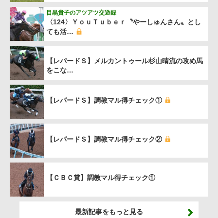
目黒貴子のアツアツ交遊録
〈124〉ＹｏｕＴｕｂｅｒ〝やーしゅんさん〟とし
ても活…
【レパードＳ】メルカントゥール杉山晴流の攻め馬
をこな…
【レパードＳ】調教マル得チェック①
【レパードＳ】調教マル得チェック②
【ＣＢＣ賞】調教マル得チェック①
最新記事をもっと見る