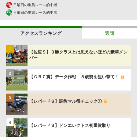
日曜日の重賞レース的中者
月曜日の重賞レース的中者
アクセスランキング
週間
1
【佐渡Ｓ】３勝クラスとは思えないほどの豪華メン
バー
2
【ＣＢＣ賞】データ作戦 ５歳勢を狙い撃て！
3
【レパードＳ】調教マル得チェック①
4
【レパードＳ】ドンエレクトス初重賞取り