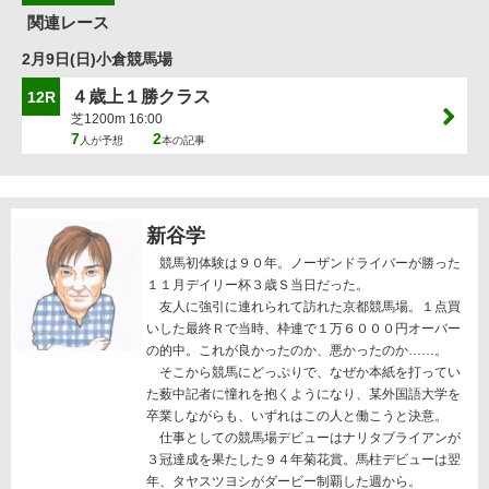
関連レース
2月9日(日)小倉競馬場
４歳上１勝クラス
12R
芝1200m 16:00
7
2
人が予想
本の記事
新谷学
競馬初体験は９０年。ノーザンドライバーが勝った
１１月デイリー杯３歳Ｓ当日だった。
友人に強引に連れられて訪れた京都競馬場。１点買
いした最終Ｒで当時、枠連で１万６０００円オーバー
の的中。これが良かったのか、悪かったのか……。
そこから競馬にどっぷりで、なぜか本紙を打ってい
た薮中記者に憧れを抱くようになり、某外国語大学を
卒業しながらも、いずれはこの人と働こうと決意。
仕事としての競馬場デビューはナリタブライアンが
３冠達成を果たした９４年菊花賞。馬柱デビューは翌
年、タヤスツヨシがダービー制覇した週から。