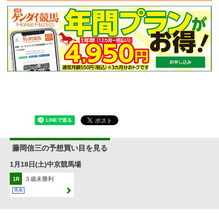
藤岡信三の予想買い目を見る
1月18日(土)中京競馬場
３歳未勝利
1R
馬単