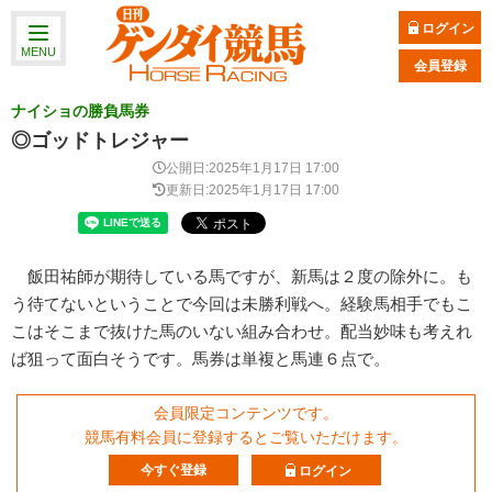
ログイン
MENU
会員登録
ナイショの勝負馬券
◎ゴッドトレジャー
公開日:2025年1月17日 17:00
更新日:2025年1月17日 17:00
飯田祐師が期待している馬ですが、新馬は２度の除外に。も
う待てないということで今回は未勝利戦へ。経験馬相手でもこ
こはそこまで抜けた馬のいない組み合わせ。配当妙味も考えれ
ば狙って面白そうです。馬券は単複と馬連６点で。
会員限定コンテンツです。
競馬有料会員に登録するとご覧いただけます。
今すぐ登録
ログイン