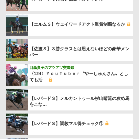
【エルムＳ】ウェイワードアクト重賞制覇なるか
【佐渡Ｓ】３勝クラスとは思えないほどの豪華メン
バー
目黒貴子のアツアツ交遊録
〈124〉ＹｏｕＴｕｂｅｒ〝やーしゅんさん〟とし
ても活…
【レパードＳ】メルカントゥール杉山晴流の攻め馬
をこな…
【レパードＳ】調教マル得チェック①