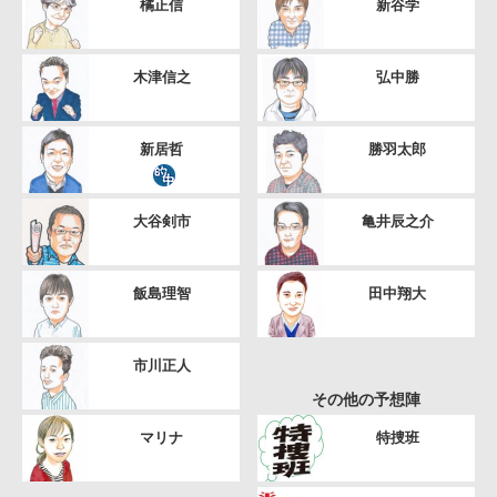
橘正信
新谷学
木津信之
弘中勝
新居哲
勝羽太郎
大谷剣市
亀井辰之介
飯島理智
田中翔大
市川正人
その他の予想陣
マリナ
特捜班