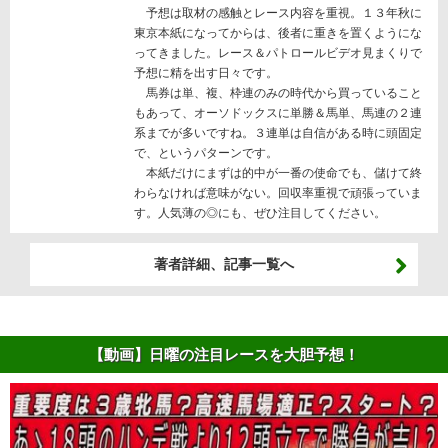
予想は取材の感触とレース内容を重視。１３年秋に
東京本紙になってからは、後者に重きを置くようにな
ってきました。レース＆パトロールビデオ見まくりで
予想に精を出す日々です。
馬券は単、複、枠連のみの時代から買っていること
もあって、オーソドックスに単勝＆馬単、馬連の２連
系までが多いですね。３連単は自信がある時に頭固定
で、というパターンです。
本紙だけにまずは的中が一番の使命でも、儲けて終
わらなければ意味がない。回収率重視で頑張っていま
す。人気薄の◎にも、ぜひ注目してください。
著者詳細、記事一覧へ
【動画】日曜の注目レースを大胆予想！