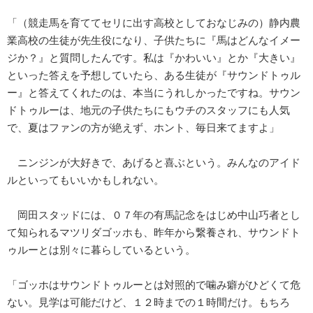
「（競走馬を育ててセリに出す高校としておなじみの）静内農
業高校の生徒が先生役になり、子供たちに『馬はどんなイメー
ジか？』と質問したんです。私は『かわいい』とか『大きい』
といった答えを予想していたら、ある生徒が『サウンドトゥル
ー』と答えてくれたのは、本当にうれしかったですね。サウン
ドトゥルーは、地元の子供たちにもウチのスタッフにも人気
で、夏はファンの方が絶えず、ホント、毎日来てますよ」
ニンジンが大好きで、あげると喜ぶという。みんなのアイド
ルといってもいいかもしれない。
岡田スタッドには、０７年の有馬記念をはじめ中山巧者とし
て知られるマツリダゴッホも、昨年から繋養され、サウンドト
ゥルーとは別々に暮らしているという。
「ゴッホはサウンドトゥルーとは対照的で噛み癖がひどくて危
ない。見学は可能だけど、１２時までの１時間だけ。もちろ