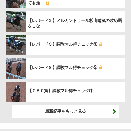
ても活…
【レパードＳ】メルカントゥール杉山晴流の攻め馬
をこな…
【レパードＳ】調教マル得チェック①
【レパードＳ】調教マル得チェック②
【ＣＢＣ賞】調教マル得チェック①
最新記事をもっと見る