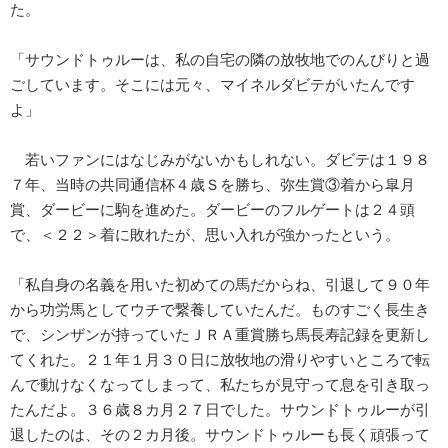
た。
「サウンドトゥルーは、私の自宅の隣の放牧地でのんびりと過
ごしています。そこには元々、マイネルダビテがいたんです
よ」
若いファンにはなじみがないかもしれない。ダビテは１９８
７年、当時の共同通信杯４歳Ｓを勝ち、弥生賞③着から皐月
賞、ダービーに駒を進めた。ダービーのフルゲートは２４頭
で、＜２２＞着に敗れたが、思い入れが強かったという。
「私自身の名義を用いた初めての馬だからね、引退して９０年
から功労馬としてウチで繋養していたんだ。ものすごく長生き
で、シンザンが持っていたＪＲＡ重賞勝ち馬長寿記録を更新し
てくれた。２１年１月３０日に放牧地の滑りやすいところで転
んで動けなくなってしまって、私たちが見守って息を引き取っ
たんだよ。３６歳８カ月２７日でした。サウンドトゥルーが引
退したのは、その２カ月後。サウンドトゥルーも長く頑張って