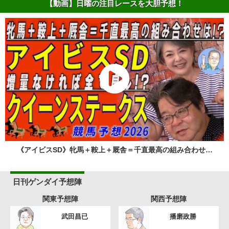
【動画】日曜の注目レースを大胆予想！
《アイビスSD》牝馬＋鞍上＋厩舎＝千直最高の組み合わせ…
日刊ゲンダイ予想陣
関東予想陣
関西予想陣
武田昌已
播磨政勝