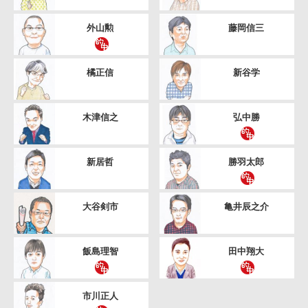
外山勲
藤岡信三
橘正信
新谷学
木津信之
弘中勝
新居哲
勝羽太郎
大谷剣市
亀井辰之介
飯島理智
田中翔大
市川正人