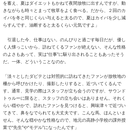
を蓄え、夏はダイエットもかねて夜間放牧に出すんですが、動
きながらも時々とまって牧草をよく食べる。だから、２回のカ
イバを冬と同じくらい与えると太るので、夏はカイバを少し減
らすんです。油断すると太るくらい元気ですよ」
引退した今、仕事はない。のんびりと過ごす毎日だが、優し
く人懐っこいから、訪ねてくるファンが絶えない。そんな性格
のよさもあって、実は“仕事”に駆り出されることもあったそう
だ。一体、どういうことなのか。
「淡々としたダビテとは対照的に訪ねてきたファンが放牧地の
柵から呼びかけたり、撮影したりすると、近づいてくるんで
す。通常、見学の際はスタッフが立ち会うのですが、サウンド
トゥルーに限ると、スタッフの立ち会いはありません。それく
らい穏やかで、訪れたファンを見つけると、興味津々で近づい
てきて、鼻をなでられても大丈夫です。こんな馬、ほんといま
せん。そんな穏やかな性格なので、地元の高静小学校の課外授
業で“先生”や“モデル”になったんです」