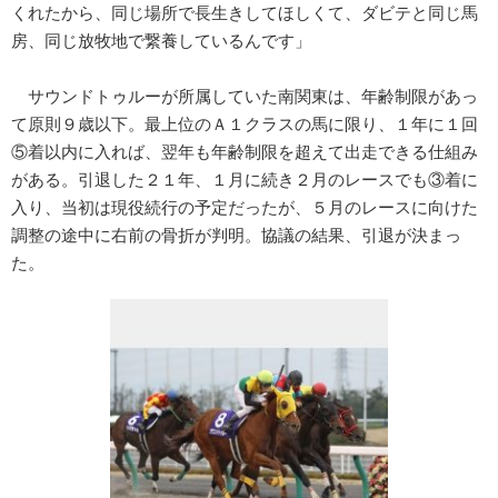
くれたから、同じ場所で長生きしてほしくて、ダビテと同じ馬
房、同じ放牧地で繋養しているんです」
サウンドトゥルーが所属していた南関東は、年齢制限があっ
て原則９歳以下。最上位のＡ１クラスの馬に限り、１年に１回
⑤着以内に入れば、翌年も年齢制限を超えて出走できる仕組み
がある。引退した２１年、１月に続き２月のレースでも③着に
入り、当初は現役続行の予定だったが、５月のレースに向けた
調整の途中に右前の骨折が判明。協議の結果、引退が決まっ
た。