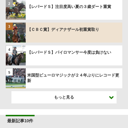
2
【レパードＳ】注目度高い夏の３歳ダート重賞
3
【ＣＢＣ賞】ディアナザール初重賞取り
4
【レパードＳ】パイロマンサー今度は負けない
5
米国型ピューロマジックが２４年ぶりにレコード更
新
もっと見る
最新記事10件