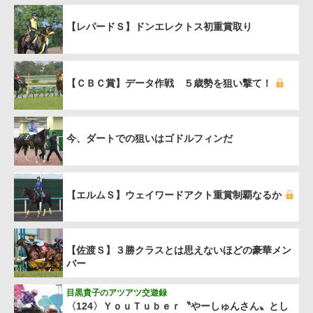
【レパードＳ】ドンエレクトス初重賞取り
【ＣＢＣ賞】データ作戦 ５歳勢を狙い撃て！
今、ダートでの狙いはゴドルフィンだ
【エルムＳ】ウェイワードアクト重賞制覇なるか
【佐渡Ｓ】３勝クラスとは思えないほどの豪華メン
バー
目黒貴子のアツアツ交遊録
〈124〉ＹｏｕＴｕｂｅｒ〝やーしゅんさん〟とし