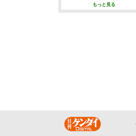
もっと見る