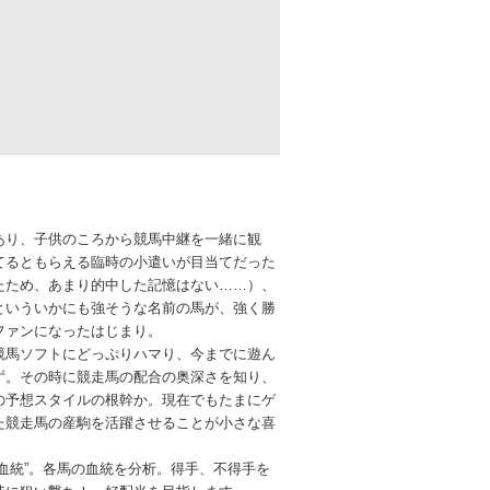
り、子供のころから競馬中継を一緒に観
てるともらえる臨時の小遣いが目当てだった
たため、あまり的中した記憶はない……）、
といういかにも強そうな名前の馬が、強く勝
ファンになったはじまり。
馬ソフトにどっぷりハマり、今までに遊ん
ず。その時に競走馬の配合の奥深さを知り、
の予想スタイルの根幹か。現在でもたまにゲ
た競走馬の産駒を活躍させることが小さな喜
血統”。各馬の血統を分析。得手、不得手を