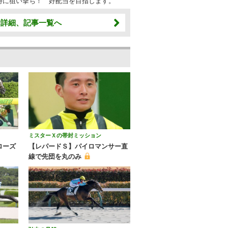
時に狙い撃ち！ 好配当を目指します。
者詳細、記事一覧へ
ミスターＸの帯封ミッション
ローズ
【レパードＳ】パイロマンサー直
線で先団を丸のみ