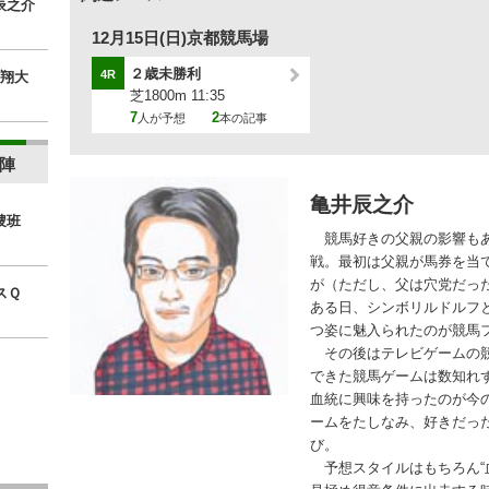
辰之介
12月15日(日)京都競馬場
２歳未勝利
4R
翔大
芝1800m 11:35
7
2
人が予想
本の記事
陣
亀井辰之介
捜班
競馬好きの父親の影響もあ
戦。最初は父親が馬券を当
が（ただし、父は穴党だっ
スＱ
ある日、シンボリルドルフ
つ姿に魅入られたのが競馬
その後はテレビゲームの競
できた競馬ゲームは数知れ
血統に興味を持ったのが今
ームをたしなみ、好きだっ
び。
予想スタイルはもちろん“