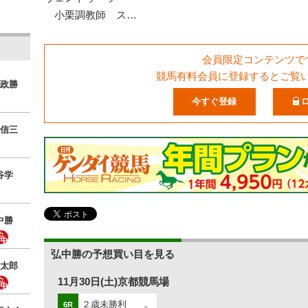
小栗調教師 ス…
会員限定コンテンツで
競馬有料会員に登録するとご覧
政勝
今すぐ登録
信三
谷学
中勝
弘中勝の予想買い目を見る
太郎
11月30日(土)京都競馬場
２歳未勝利
6R