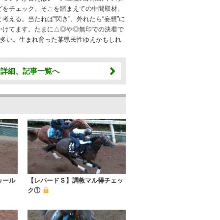
どをチェック。そこを踏まえての中間取材。
考える。当たれば“閃き”、外れたら“妄想”に
かけてます。たまに△◎や◎無印での決着で
も多い。生まれ育った某県民性ゆえかもしれ
者詳細、記事一覧へ
ゥール
【レパードＳ】調教マル得チェッ
ク①