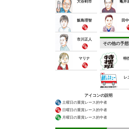
大谷剣市
亀井
飯島理智
田中
市川正人
その他の予想
マリナ
特
レ
アイコンの説明
土曜日の重賞レース的中者
日曜日の重賞レース的中者
月曜日の重賞レース的中者