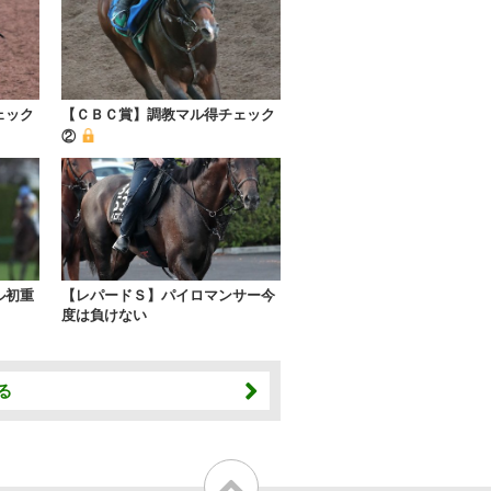
ェック
【ＣＢＣ賞】調教マル得チェック
②
ル初重
【レパードＳ】パイロマンサー今
度は負けない
る