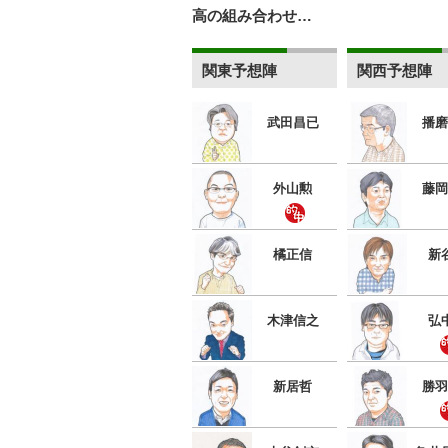
高の組み合わせ…
関東予想陣
関西予想陣
武田昌已
播磨
外山勲
藤岡
橘正信
新
木津信之
弘
新居哲
勝羽