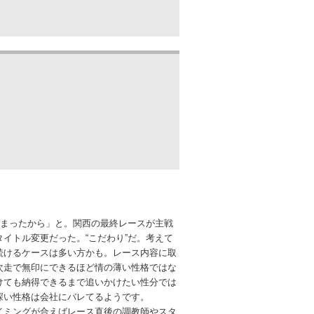
決まったから」と。関西の最終レースが主戦
イトル変更だった。“こだわり”だ。考えて
続けるケースは多い方かも。レース内容に取
次走で無印にできるほど情の薄い性格ではな
けても納得できるまで追いかけたい性分では
深い性格は会社にバレてるようです。
ミングが合えばレース直後の調教師やスタ