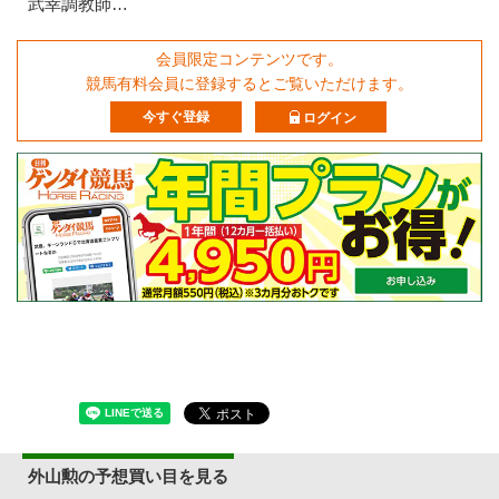
武幸調教師…
会員限定コンテンツです。
競馬有料会員に登録するとご覧いただけます。
今すぐ登録
ログイン
外山勲の予想買い目を見る