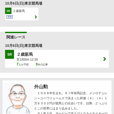
10月6日(日)東京競馬場
２歳新馬
5R
馬単
関連レース
10月6日(日)東京競馬場
２歳新馬
5R
芝1800m 12:30
7
3
人が予想
本の記事
外山勲
１９６８年生まれ。８７年有馬記念、メジロデュレ
ン＝ユーワジェームスで決まった枠連（４）（４）１
万６３００円が競馬との出合いです。以降、どっぷり
とこの世界にはまり込みました。
９１年入社。ダービーで言えばトウカイテイオーの