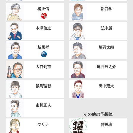
橘正信
新谷学
木津信之
弘中勝
新居哲
勝羽太郎
大谷剣市
亀井辰之介
飯島理智
田中翔大
市川正人
その他の予想陣
マリナ
特捜班