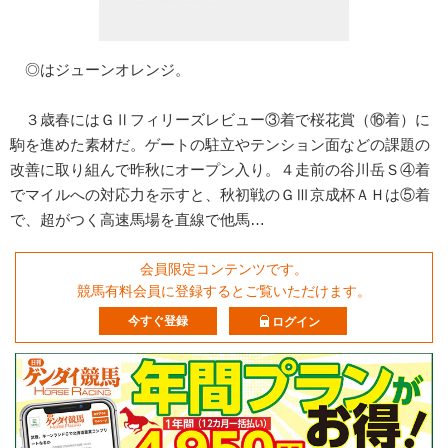
◎はジューンオレンジ。
３歳春にはＧⅡフィリーズレビュー③着で桜花賞（⑯着）に
駒を進めた素材だ。ゲートの駐立やテンション面などの課題の
改善に取り組んで昨秋にオープン入り。４走前の谷川岳Ｓ④着
でマイルへの対応力を示すと、秋初戦のＧⅢ京成杯ＡＨは⑤着
で、超がつく高速馬場を直線で他馬…
会員限定コンテンツです。
競馬有料会員に登録するとご覧いただけます。
今すぐ登録
ログイン