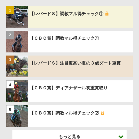
1
【レパードＳ】調教マル得チェック①
2
【ＣＢＣ賞】調教マル得チェック①
3
【レパードＳ】注目度高い夏の３歳ダート重賞
4
【ＣＢＣ賞】ディアナザール初重賞取り
5
【ＣＢＣ賞】調教マル得チェック②
もっと見る