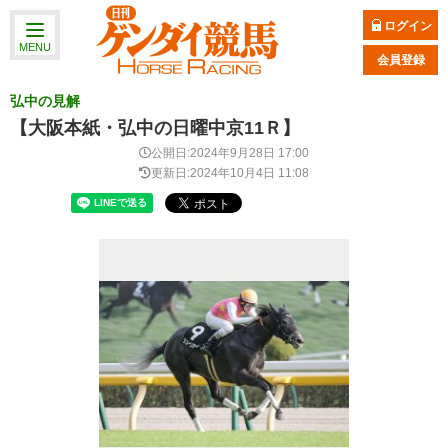
ログイン
MENU
会員登録
弘中の見解
【大阪本紙・弘中の日曜中京11Ｒ】
公開日:2024年9月28日 17:00
更新日:2024年10月4日 11:08