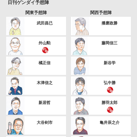
日刊ゲンダイ予想陣
関東予想陣
関西予想陣
武田昌已
播磨政勝
外山勲
藤岡信三
橘正信
新谷学
木津信之
弘中勝
新居哲
勝羽太郎
大谷剣市
亀井辰之介