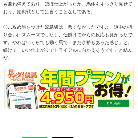
も兼ね備えており、ほぼ仕上がったか。馬体もすっきり見せて
おり、始動戦としては言うことなしである。
〇…攻め馬をつけた鮫島駿は「悪くなかったですよ。道中の折
り合いはスムーズでしたし、仕掛けてからの反応も良かったで
す。やればいくらでも動く馬で、まだ余裕もあった感じ」と。
続けて「いい仕上がりでトライアルに向かえそうです」と結ん
だ。