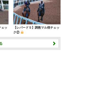
チェッ
【レパードＳ】調教マル得チェッ
ク②
る