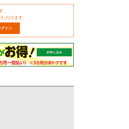
す。
いただけます。
ログイン