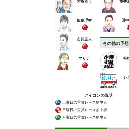
大谷剣市
亀井
飯島理智
田中
市川正人
その他の予想
マリナ
特
レ
アイコンの説明
土曜日の重賞レース的中者
日曜日の重賞レース的中者
月曜日の重賞レース的中者