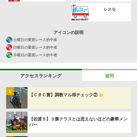
レスＱ
アイコンの説明
土曜日の重賞レース的中者
日曜日の重賞レース的中者
月曜日の重賞レース的中者
アクセスランキング
週間
1
【ＣＢＣ賞】調教マル得チェック②
2
【佐渡Ｓ】３勝クラスとは思えないほどの豪華メン
バー