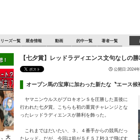
シリーズ一覧
厩舎情報
動画
的中一覧
著者一覧
【七夕賞】レッドラディエンス文句なしの勝
想！
公開日:2024年
オープン馬の宝庫に加わった新たな〝エース候
ヤマニンウルスがプロキオンＳを圧勝した直後に
行われた七夕賞。こちらも初の重賞チャレンジとな
ったレッドラディエンスが勝利を飾った。
これまではだいたい、３、４番手からの競馬だっ
Ｄ、大
たレッド。だが、今回は前が５Ｆ５７秒３で飛ばす