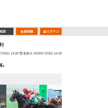
紙面
会員登録
ログイン
利
7月8日 14:00
更新日:2024年7月8日 14:00
補〟