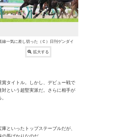
直線一気に差し切った（Ｃ）日刊ゲンダイ
拡大する
重賞タイトル。しかし、デビュー戦で
連対という超堅実派だ。さらに相手が
る。
宝庫といったトップステーブルだが、
線の馬ばかりなのだ。