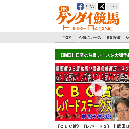
0.2万
16.2万
TOP
今週のレース
最新記事
【動画】日曜の注目レースを大胆予
《ＣＢＣ賞》《レパードＳ》【 武田