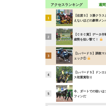
アクセスランキング
週間
【佐渡Ｓ】３勝クラス
1
えないほどの豪華メン
【ＣＢＣ賞】データ作
2
歳勢を狙い撃て！
【レパードＳ】調教マ
3
ェック①
【レパードＳ】ドンエ
4
ス初重賞取り
今、ダートでの狙いは
5
フィンだ