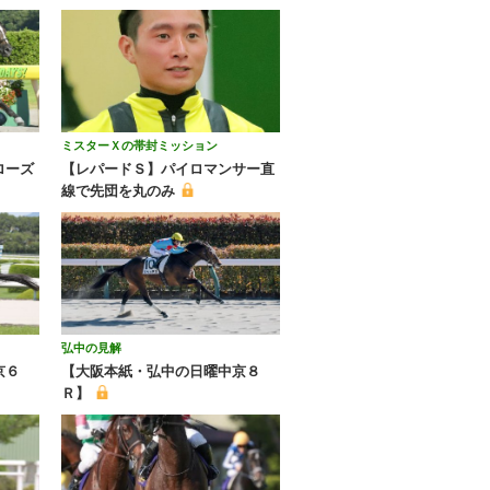
ミスターＸの帯封ミッション
ローズ
【レパードＳ】パイロマンサー直
線で先団を丸のみ
弘中の見解
京６
【大阪本紙・弘中の日曜中京８
Ｒ】