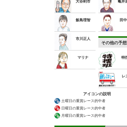
大谷剣市
亀井
飯島理智
田中
市川正人
その他の予想
マリナ
特
レ
アイコンの説明
土曜日の重賞レース的中者
日曜日の重賞レース的中者
月曜日の重賞レース的中者