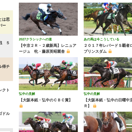
とは思
バー
2027クラシックへの道
あの馬は今こうしている
戦 ５
【中京２Ｒ・２歳新馬】レニュア
２０１７年レパードＳ覇者
ージュ 牝・藤原英昭厩舎
プリンスダム
ル得チ
レクト
弘中の見解
弘中の見解
【大阪本紙・弘中のＣＢＣ賞】
【大阪本紙・弘中の日曜中
Ｒ】
ゴドル