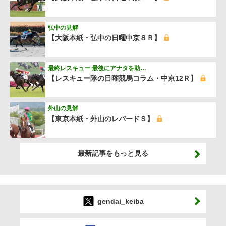
弘中の見解
【大阪本紙・弘中の日曜中京８Ｒ】
最終レスキュー 最後にアナタを助…
【レスキュー隊の日曜競馬コラム・中京12Ｒ】
外山の見解
【東京本紙・外山のレパードＳ】
最新記事をもっと見る
gendai_keiba