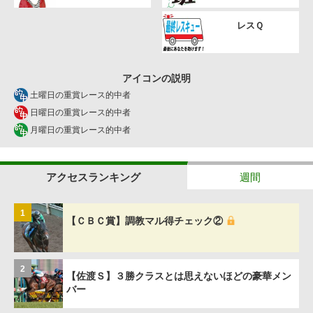
レスＱ
アイコンの説明
土曜日の重賞レース的中者
日曜日の重賞レース的中者
月曜日の重賞レース的中者
アクセスランキング
週間
1
【ＣＢＣ賞】調教マル得チェック②
2
【佐渡Ｓ】３勝クラスとは思えないほどの豪華メン
バー