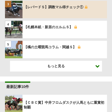
3
【レパードＳ】調教マル得チェック①
4
【札幌本紙・新居のエルムＳ】
5
【橘の土曜競馬コラム・関越Ｓ】
もっと見る
最新記事10件
【ＣＢＣ賞】中井フロムダスクが人馬ともに重賞初
制覇