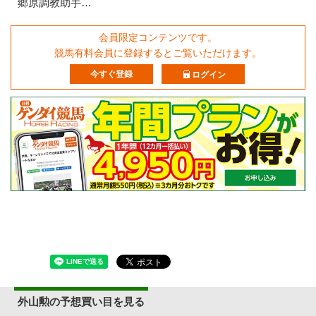
郷原調教助手…
会員限定コンテンツです。
競馬有料会員に登録するとご覧いただけます。
今すぐ登録
ログイン
外山勲の予想買い目を見る