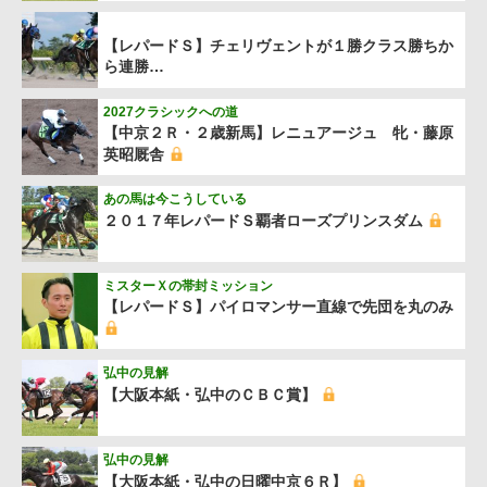
【レパードＳ】チェリヴェントが１勝クラス勝ちか
ら連勝…
2027クラシックへの道
【中京２Ｒ・２歳新馬】レニュアージュ 牝・藤原
英昭厩舎
あの馬は今こうしている
２０１７年レパードＳ覇者ローズプリンスダム
ミスターＸの帯封ミッション
【レパードＳ】パイロマンサー直線で先団を丸のみ
弘中の見解
【大阪本紙・弘中のＣＢＣ賞】
弘中の見解
【大阪本紙・弘中の日曜中京６Ｒ】