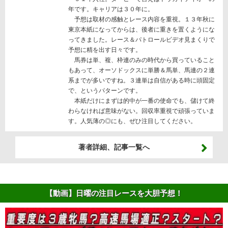
年です。キャリアは３０年に。
予想は取材の感触とレース内容を重視。１３年秋に
東京本紙になってからは、後者に重きを置くようにな
ってきました。レース＆パトロールビデオ見まくりで
予想に精を出す日々です。
馬券は単、複、枠連のみの時代から買っていること
もあって、オーソドックスに単勝＆馬単、馬連の２連
系までが多いですね。３連単は自信がある時に頭固定
で、というパターンです。
本紙だけにまずは的中が一番の使命でも、儲けて終
わらなければ意味がない。回収率重視で頑張っていま
す。人気薄の◎にも、ぜひ注目してください。
著者詳細、記事一覧へ
【動画】日曜の注目レースを大胆予想！