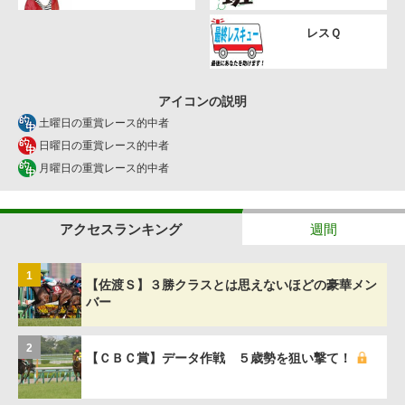
レスＱ
アイコンの説明
土曜日の重賞レース的中者
日曜日の重賞レース的中者
月曜日の重賞レース的中者
アクセスランキング
週間
1
【佐渡Ｓ】３勝クラスとは思えないほどの豪華メン
バー
2
【ＣＢＣ賞】データ作戦 ５歳勢を狙い撃て！