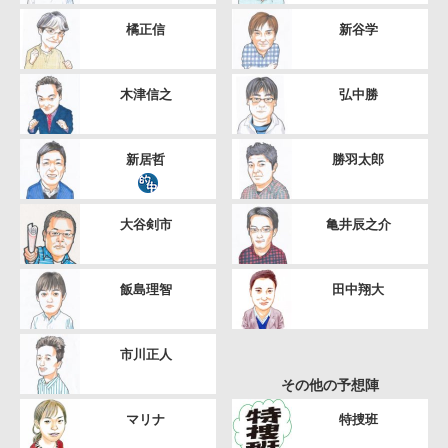
橘正信
新谷学
木津信之
弘中勝
新居哲
勝羽太郎
大谷剣市
亀井辰之介
飯島理智
田中翔大
市川正人
その他の予想陣
マリナ
特捜班