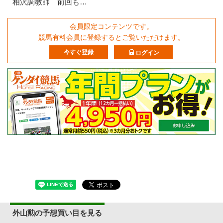
相沢調教師 前回も…
会員限定コンテンツです。
競馬有料会員に登録するとご覧いただけます。
今すぐ登録
ログイン
外山勲の予想買い目を見る