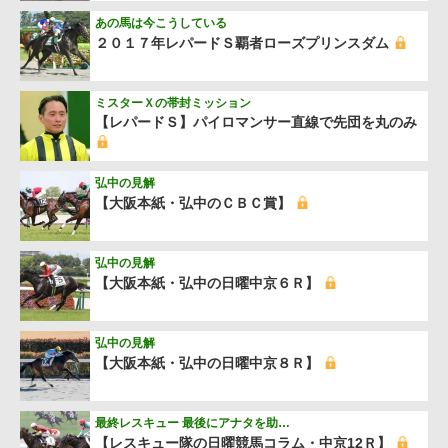
あの馬は今こうしている
２０１７年レパードＳ覇者ローズプリンスダム
ミスターＸの帯封ミッション
【レパードＳ】パイロマンサー直線で先団を丸のみ
弘中の見解
【大阪本紙・弘中のＣＢＣ賞】
弘中の見解
【大阪本紙・弘中の日曜中京６Ｒ】
弘中の見解
【大阪本紙・弘中の日曜中京８Ｒ】
最終レスキュー 最後にアナタを助…
【レスキュー隊の日曜競馬コラム・中京12Ｒ】