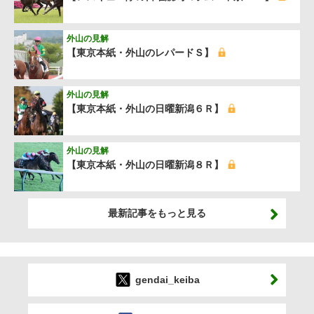
外山の見解
【東京本紙・外山のレパードＳ】
外山の見解
【東京本紙・外山の日曜新潟６Ｒ】
外山の見解
【東京本紙・外山の日曜新潟８Ｒ】
最新記事をもっと見る
gendai_keiba