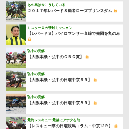
あの馬は今こうしている
２０１７年レパードＳ覇者ローズプリンスダム
ミスターＸの帯封ミッション
【レパードＳ】パイロマンサー直線で先団を丸のみ
弘中の見解
【大阪本紙・弘中のＣＢＣ賞】
弘中の見解
【大阪本紙・弘中の日曜中京６Ｒ】
弘中の見解
【大阪本紙・弘中の日曜中京８Ｒ】
最終レスキュー 最後にアナタを助…
【レスキュー隊の日曜競馬コラム・中京12Ｒ】