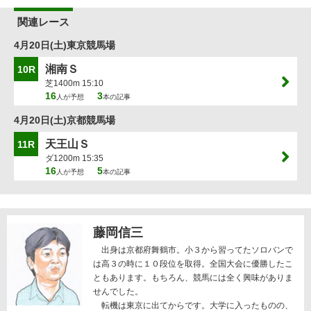
関連レース
4月20日(土)東京競馬場
湘南Ｓ
10R
芝1400m 15:10
16
3
人が予想
本の記事
4月20日(土)京都競馬場
天王山Ｓ
11R
ダ1200m 15:35
16
5
人が予想
本の記事
藤岡信三
出身は京都府舞鶴市。小３から習ってたソロバンで
は高３の時に１０段位を取得。全国大会に優勝したこ
ともあります。もちろん、競馬には全く興味がありま
せんでした。
転機は東京に出てからです。大学に入ったものの、