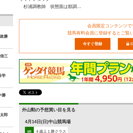
杉浦調教師 状態面は順調…
会員限定コンテンツで
競馬有料会員に登録するとご覧
政勝
今すぐ登録
信三
谷学
中勝
外山勲の予想買い目を見る
太郎
4月14日(日)中山競馬場
４歳上１勝クラス
6R