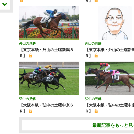
Ｒ】
外山の見解
外山の見解
【東京本紙・外山の土曜新潟８
【東京本紙・外山の土曜新潟
Ｒ】
Ｒ】
弘中の見解
弘中の見解
【大阪本紙・弘中の土曜中京６
【大阪本紙・弘中の土曜中
Ｒ】
Ｒ】
最新記事をもっと見