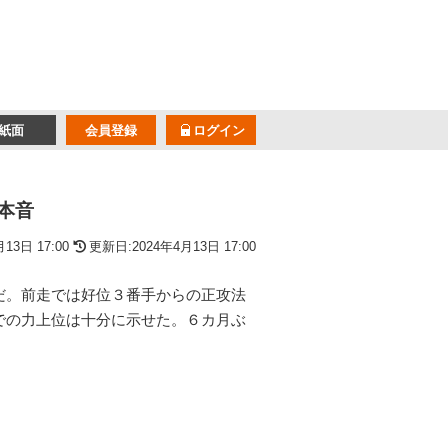
紙面
会員登録
ログイン
本音
13日 17:00
更新日:2024年4月13日 17:00
だ。前走では好位３番手からの正攻法
での力上位は十分に示せた。６カ月ぶ