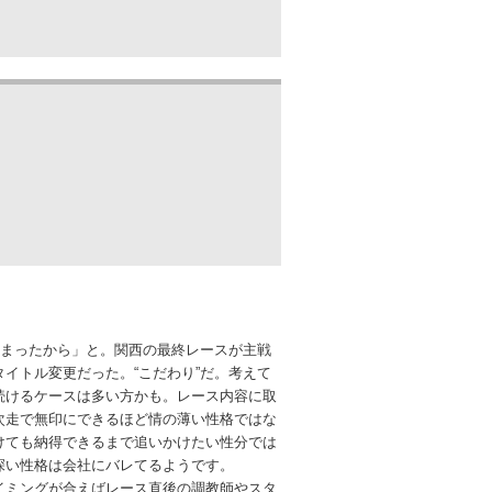
決まったから」と。関西の最終レースが主戦
イトル変更だった。“こだわり”だ。考えて
続けるケースは多い方かも。レース内容に取
次走で無印にできるほど情の薄い性格ではな
けても納得できるまで追いかけたい性分では
深い性格は会社にバレてるようです。
ミングが合えばレース直後の調教師やスタ