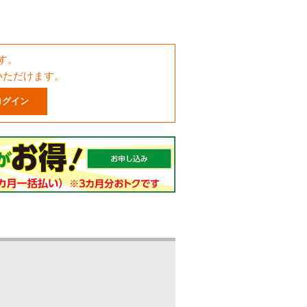
す。
いただけます。
ログイン