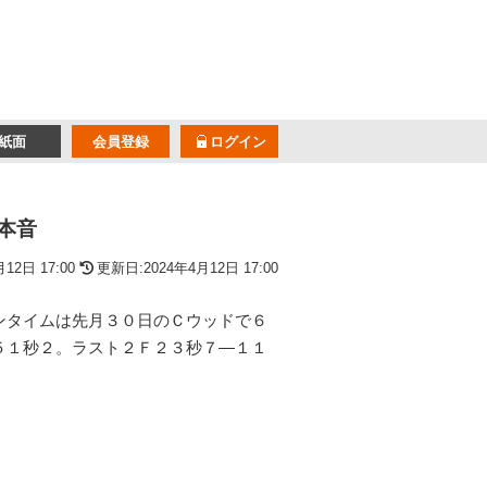
紙面
会員登録
ログイン
本音
12日 17:00
更新日:2024年4月12日 17:00
ンタイムは先月３０日のＣウッドで６
５１秒２。ラスト２Ｆ２３秒７―１１
。