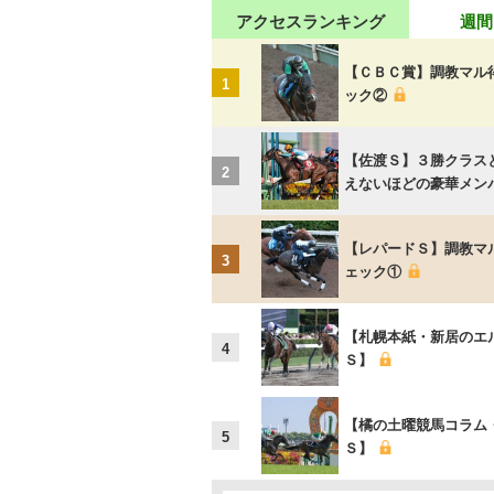
アクセスランキング
週間
【ＣＢＣ賞】調教マル
1
ック②
【佐渡Ｓ】３勝クラス
2
えないほどの豪華メン
【レパードＳ】調教マ
3
ェック①
【札幌本紙・新居のエ
4
Ｓ】
【橘の土曜競馬コラム
5
Ｓ】