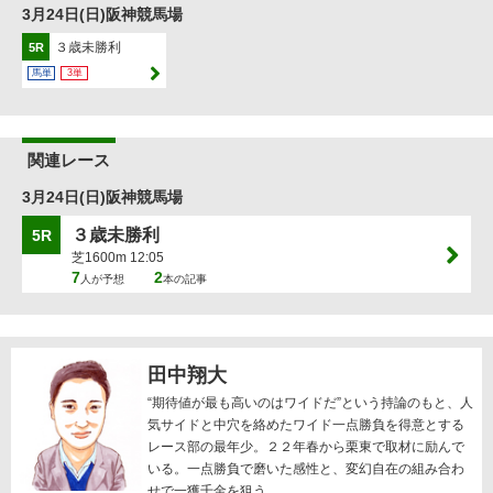
3月24日(日)阪神競馬場
３歳未勝利
5R
馬単
3単
関連レース
3月24日(日)阪神競馬場
３歳未勝利
5R
芝1600m 12:05
7
2
人が予想
本の記事
田中翔大
“期待値が最も高いのはワイドだ”という持論のもと、人
気サイドと中穴を絡めたワイド一点勝負を得意とする
レース部の最年少。２２年春から栗東で取材に励んで
いる。一点勝負で磨いた感性と、変幻自在の組み合わ
せで一獲千金を狙う。