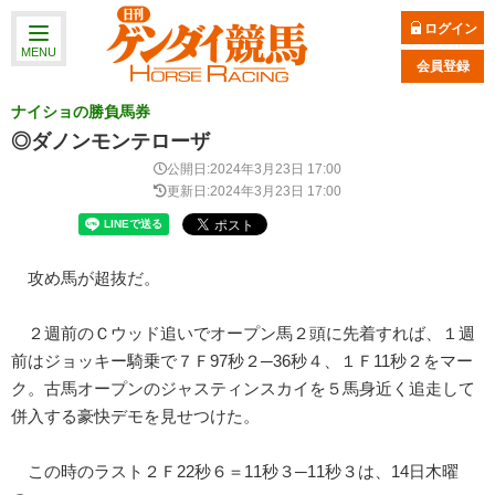
ログイン
MENU
会員登録
ナイショの勝負馬券
◎ダノンモンテローザ
公開日:2024年3月23日 17:00
更新日:2024年3月23日 17:00
攻め馬が超抜だ。
２週前のＣウッド追いでオープン馬２頭に先着すれば、１週
前はジョッキー騎乗で７Ｆ97秒２─36秒４、１Ｆ11秒２をマー
ク。古馬オープンのジャスティンスカイを５馬身近く追走して
併入する豪快デモを見せつけた。
この時のラスト２Ｆ22秒６＝11秒３─11秒３は、14日木曜