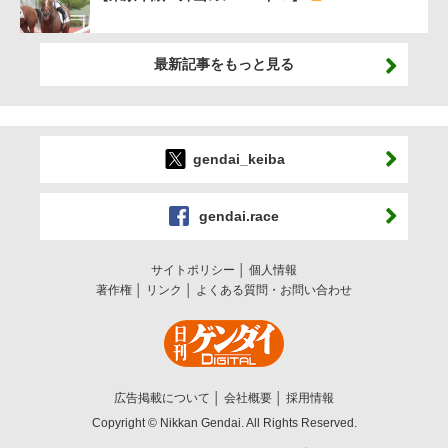
最新記事をもっと見る
gendai_keiba
gendai.race
サイトポリシー
個人情報
著作権
リンク
よくある質問・お問い合わせ
広告掲載について
会社概要
採用情報
Copyright © Nikkan Gendai. All Rights Reserved.