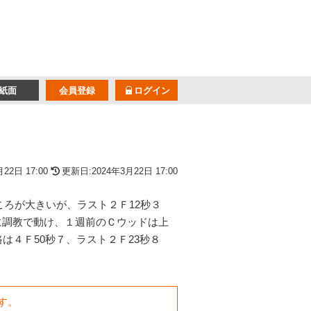
紙面
会員登録
ログイン
22日 17:00
更新日:2024年3月22日 17:00
ろが大きいが、ラスト２Ｆ12秒３
に調教で動け、１週前のＣウッドは上
は４Ｆ50秒７、ラスト２Ｆ23秒８
す。