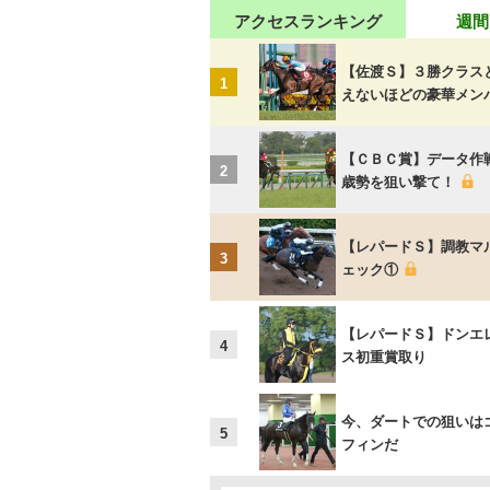
アクセスランキング
週間
【佐渡Ｓ】３勝クラス
1
えないほどの豪華メン
【ＣＢＣ賞】データ作
2
歳勢を狙い撃て！
【レパードＳ】調教マ
3
ェック①
【レパードＳ】ドンエ
4
ス初重賞取り
今、ダートでの狙いは
5
フィンだ