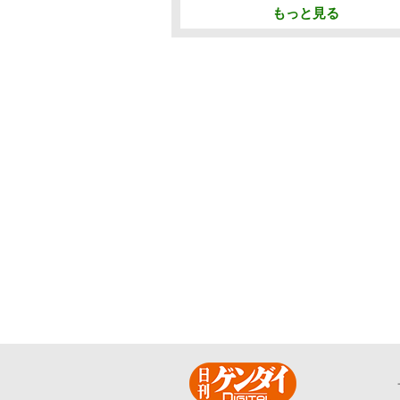
もっと見る