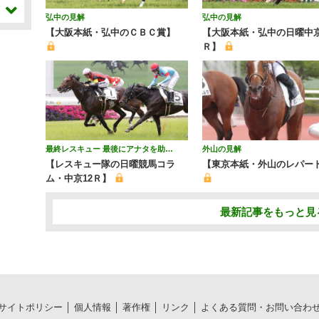
弘中の見解
弘中の見解
【大阪本紙・弘中のＣＢＣ賞】
【大阪本紙・弘中の日曜中
Ｒ】
最終レスキュー 最後にアナタを助…
外山の見解
【レスキュー隊の日曜競馬コラ
【東京本紙・外山のレパー
ム・中京12Ｒ】
最新記事をもっと見
サイトポリシー
個人情報
著作権
リンク
よくある質問・お問い合わ