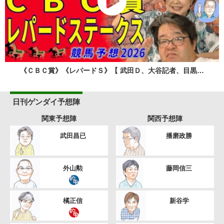
《ＣＢＣ賞》《レパードＳ》【 武田Ｄ、大谷記者、目黒…
日刊ゲンダイ予想陣
関東予想陣
関西予想陣
武田昌已
播磨政勝
外山勲
藤岡信三
橘正信
新谷学