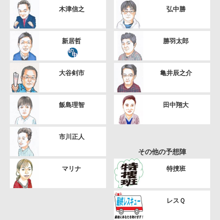
木津信之
弘中勝
新居哲
勝羽太郎
大谷剣市
亀井辰之介
飯島理智
田中翔大
市川正人
その他の予想陣
マリナ
特捜班
レスＱ