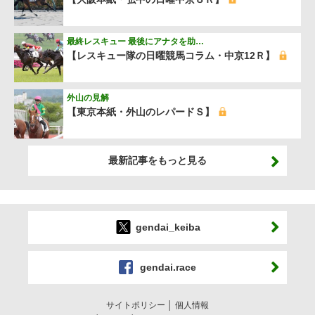
最終レスキュー 最後にアナタを助…
【レスキュー隊の日曜競馬コラム・中京12Ｒ】
外山の見解
【東京本紙・外山のレパードＳ】
最新記事をもっと見る
gendai_keiba
gendai.race
サイトポリシー
個人情報