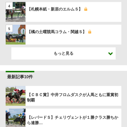
4
【札幌本紙・新居のエルムＳ】
5
【橘の土曜競馬コラム・関越Ｓ】
もっと見る
最新記事10件
【ＣＢＣ賞】中井フロムダスクが人馬ともに重賞初
制覇
【レパードＳ】チェリヴェントが１勝クラス勝ちか
ら連勝…