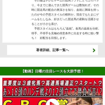
その後はテレビゲームの競馬ソフトにどっぷりハマ
り、今までに遊んできた競馬ゲームは数知れず。その
時に競走馬の配合の奥深さを知り、血統に興味を持っ
たのが今の予想スタイルの根幹か。現在でもたまにゲ
ームをたしなみ、好きだった競走馬の産駒を活躍させ
ることが小さな喜び。
予想スタイルはもちろん“血統”。各馬の血統を分析。
得手、不得手を見極め得意条件に出走する時に狙い撃
ち！ 好配当を目指します。
著者詳細、記事一覧へ
【動画】日曜の注目レースを大胆予想！