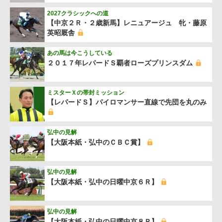
2027クラシックへの道
【中京２Ｒ・２歳新馬】レニュアージュ 牝・藤原
英昭厩舎
あの馬は今こうしている
２０１７年レパードＳ覇者ローズプリンスダム
ミスターＸの帯封ミッション
【レパードＳ】パイロマンサー直線で先団を丸のみ
弘中の見解
【大阪本紙・弘中のＣＢＣ賞】
弘中の見解
【大阪本紙・弘中の日曜中京６Ｒ】
弘中の見解
【大阪本紙・弘中の日曜中京８Ｒ】