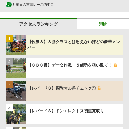
月曜日の重賞レース的中者
アクセスランキング
週間
1
【佐渡Ｓ】３勝クラスとは思えないほどの豪華メン
バー
2
【ＣＢＣ賞】データ作戦 ５歳勢を狙い撃て！
3
【レパードＳ】調教マル得チェック①
4
【レパードＳ】ドンエレクトス初重賞取り