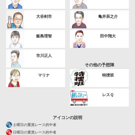
大谷剣市
亀井辰之介
飯島理智
田中翔大
市川正人
その他の予想陣
マリナ
特捜班
レスＱ
アイコンの説明
土曜日の重賞レース的中者
日曜日の重賞レース的中者