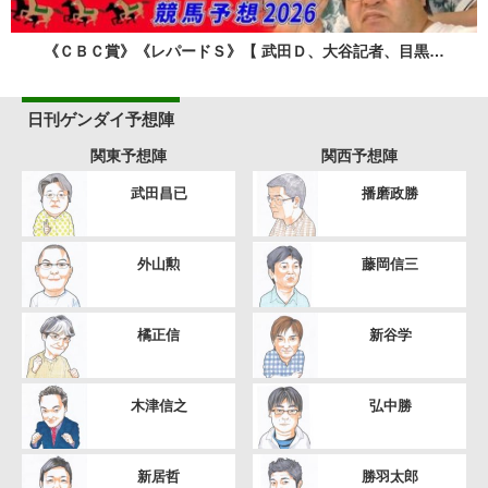
《ＣＢＣ賞》《レパードＳ》【 武田Ｄ、大谷記者、目黒…
日刊ゲンダイ予想陣
関東予想陣
関西予想陣
武田昌已
播磨政勝
外山勲
藤岡信三
橘正信
新谷学
木津信之
弘中勝
新居哲
勝羽太郎