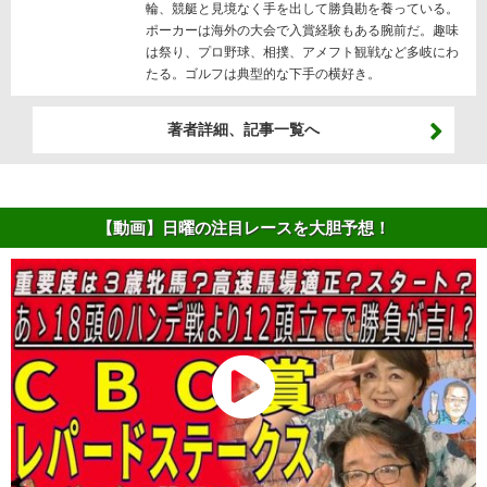
輪、競艇と見境なく手を出して勝負勘を養っている。
ポーカーは海外の大会で入賞経験もある腕前だ。趣味
は祭り、プロ野球、相撲、アメフト観戦など多岐にわ
たる。ゴルフは典型的な下手の横好き。
著者詳細、記事一覧へ
【動画】日曜の注目レースを大胆予想！