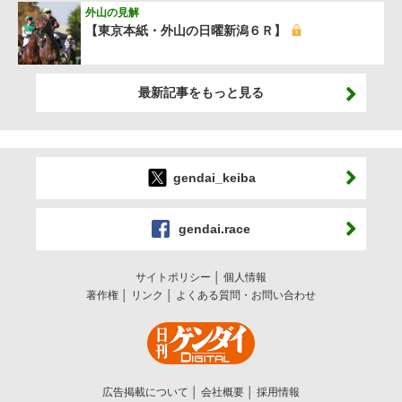
外山の見解
【東京本紙・外山の日曜新潟６Ｒ】
最新記事をもっと見る
gendai_keiba
gendai.race
サイトポリシー
個人情報
著作権
リンク
よくある質問・お問い合わせ
広告掲載について
会社概要
採用情報