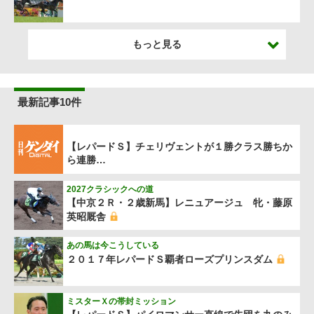
もっと見る
最新記事10件
【レパードＳ】チェリヴェントが１勝クラス勝ちか
ら連勝…
2027クラシックへの道
【中京２Ｒ・２歳新馬】レニュアージュ 牝・藤原
英昭厩舎
あの馬は今こうしている
２０１７年レパードＳ覇者ローズプリンスダム
ミスターＸの帯封ミッション