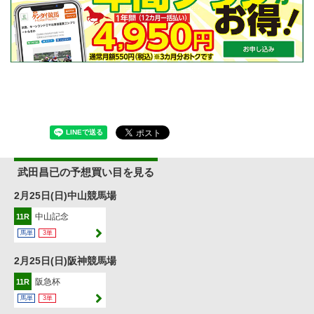
武田昌已の予想買い目を見る
2月25日(日)中山競馬場
中山記念
11R
馬単
3単
2月25日(日)阪神競馬場
阪急杯
11R
馬単
3単