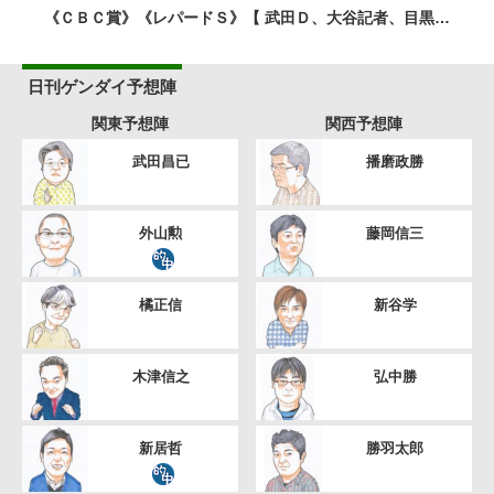
《ＣＢＣ賞》《レパードＳ》【 武田Ｄ、大谷記者、目黒…
日刊ゲンダイ予想陣
関東予想陣
関西予想陣
武田昌已
播磨政勝
外山勲
藤岡信三
橘正信
新谷学
木津信之
弘中勝
新居哲
勝羽太郎