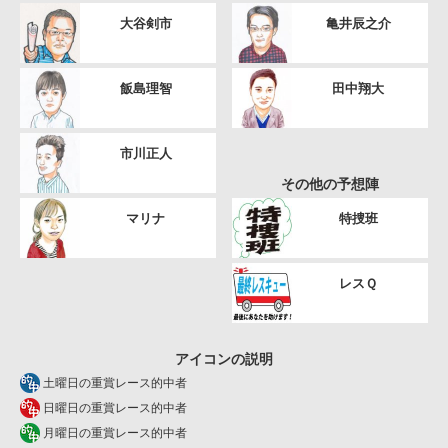
大谷剣市
亀井辰之介
飯島理智
田中翔大
市川正人
その他の予想陣
マリナ
特捜班
レスＱ
アイコンの説明
土曜日の重賞レース的中者
日曜日の重賞レース的中者
月曜日の重賞レース的中者