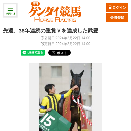
ログイン
MENU
会員登録
先週、38年連続の重賞Ｖを達成した武豊
公開日:2024年2月22日 14:00
更新日:2024年2月22日 14:00