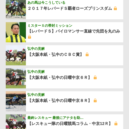
あの馬は今こうしている
２０１７年レパードＳ覇者ローズプリンスダム
ミスターＸの帯封ミッション
【レパードＳ】パイロマンサー直線で先団を丸のみ
弘中の見解
【大阪本紙・弘中のＣＢＣ賞】
弘中の見解
【大阪本紙・弘中の日曜中京６Ｒ】
弘中の見解
【大阪本紙・弘中の日曜中京８Ｒ】
最終レスキュー 最後にアナタを助…
【レスキュー隊の日曜競馬コラム・中京12Ｒ】