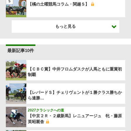
5
【橘の土曜競馬コラム・関越Ｓ】
もっと見る
最新記事10件
【ＣＢＣ賞】中井フロムダスクが人馬ともに重賞初
制覇
【レパードＳ】チェリヴェントが１勝クラス勝ちか
ら連勝…
2027クラシックへの道
【中京２Ｒ・２歳新馬】レニュアージュ 牝・藤原
英昭厩舎