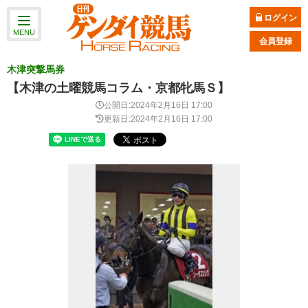
ログイン
MENU
会員登録
木津突撃馬券
【木津の土曜競馬コラム・京都牝馬Ｓ】
公開日:2024年2月16日 17:00
更新日:2024年2月16日 17:00