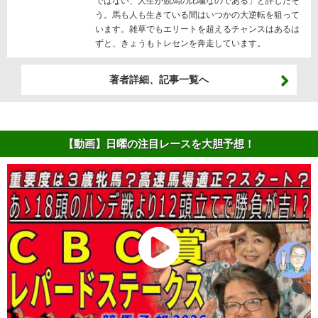
ではない、人生が競馬の比喩なのである」と評したそ
う。馬も人も生きている間はいつかの大逆転を狙って
います。雑草でもエリートを超えるチャンスはあるは
ずと、きょうもトレセンを奔走しています。
著者詳細、記事一覧へ
【動画】日曜の注目レースを大胆予想！