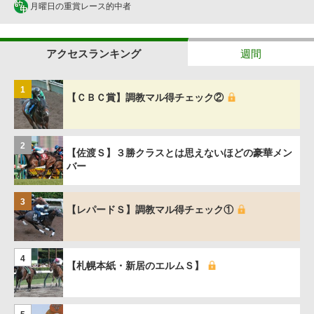
月曜日の重賞レース的中者
アクセスランキング
週間
1
【ＣＢＣ賞】調教マル得チェック②
2
【佐渡Ｓ】３勝クラスとは思えないほどの豪華メン
バー
3
【レパードＳ】調教マル得チェック①
4
【札幌本紙・新居のエルムＳ】