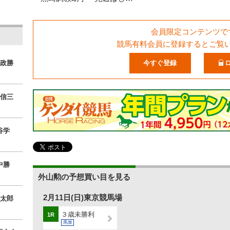
会員限定コンテンツで
競馬有料会員に登録するとご覧
政勝
今すぐ登録
信三
谷学
中勝
外山勲の予想買い目を見る
2月11日(日)東京競馬場
太郎
３歳未勝利
1R
馬単