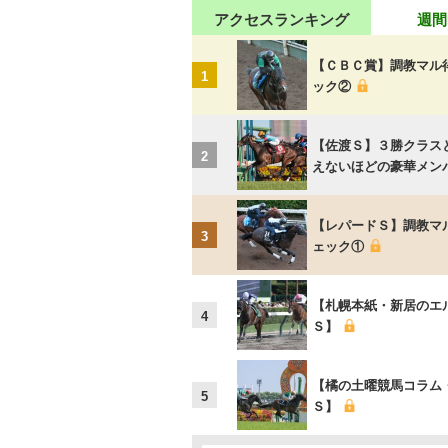
アクセスランキング
週間
【ＣＢＣ賞】調教マル
1
ック②
【佐渡Ｓ】３勝クラス
2
えないほどの豪華メン
【レパードＳ】調教マ
3
ェック①
【札幌本紙・新居のエ
4
Ｓ】
【橘の土曜競馬コラム
5
Ｓ】