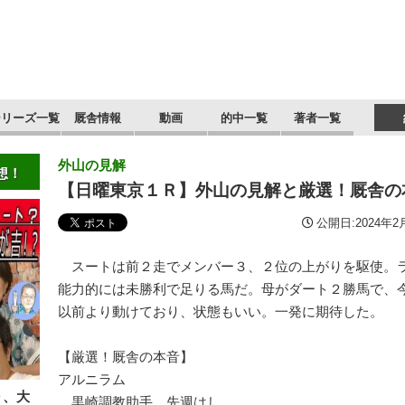
シリーズ一覧
厩舎情報
動画
的中一覧
著者一覧
外山の見解
想！
【日曜東京１Ｒ】外山の見解と厳選！厩舎の
公開日:2024年2月
スートは前２走でメンバー３、２位の上がりを駆使。
能力的には未勝利で足りる馬だ。母がダート２勝馬で、
以前より動けており、状態もいい。一発に期待した。
【厳選！厩舎の本音】
アルニラム
Ｄ、大
黒崎調教助手 先週はし…