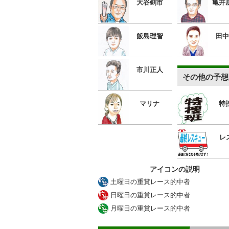
大谷剣市
亀井
飯島理智
田中
市川正人
その他の予想
マリナ
特
レ
アイコンの説明
土曜日の重賞レース的中者
日曜日の重賞レース的中者
月曜日の重賞レース的中者