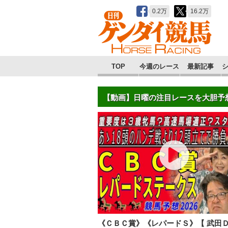
0.2万
16.2万
TOP
今週のレース
最新記事
【動画】日曜の注目レースを大胆予
《ＣＢＣ賞》《レパードＳ》【 武田