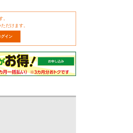
す。
いただけます。
ログイン