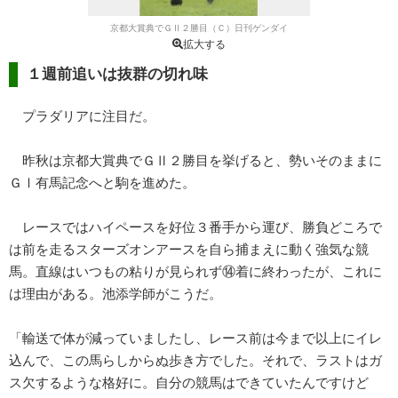
京都大賞典でＧⅡ２勝目（Ｃ）日刊ゲンダイ
拡大する
１週前追いは抜群の切れ味
プラダリアに注目だ。
昨秋は京都大賞典でＧⅡ２勝目を挙げると、勢いそのままに
ＧⅠ有馬記念へと駒を進めた。
レースではハイペースを好位３番手から運び、勝負どころで
は前を走るスターズオンアースを自ら捕まえに動く強気な競
馬。直線はいつもの粘りが見られず⑭着に終わったが、これに
は理由がある。池添学師がこうだ。
「輸送で体が減っていましたし、レース前は今まで以上にイレ
込んで、この馬らしからぬ歩き方でした。それで、ラストはガ
ス欠するような格好に。自分の競馬はできていたんですけど