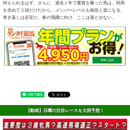
抑えられるはず。さらに、過去１年で重賞を勝った馬は、同馬
を含めて２頭だけだから、メンバーレベルも格段と楽になる。
巻き返しは必至だ。春の飛躍に向け、ここは落とせない。
【動画】日曜の注目レースを大胆予想！