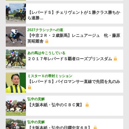
【レパードＳ】チェリヴェントが１勝クラス勝ちか
ら連勝…
2027クラシックへの道
【中京２Ｒ・２歳新馬】レニュアージュ 牝・藤原
英昭厩舎
あの馬は今こうしている
２０１７年レパードＳ覇者ローズプリンスダム
ミスターＸの帯封ミッション
【レパードＳ】パイロマンサー直線で先団を丸のみ
弘中の見解
【大阪本紙・弘中のＣＢＣ賞】
弘中の見解
【大阪本紙・弘中の日曜中京６Ｒ】