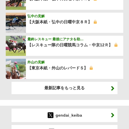
弘中の見解
【大阪本紙・弘中の日曜中京８Ｒ】
最終レスキュー 最後にアナタを助…
【レスキュー隊の日曜競馬コラム・中京12Ｒ】
外山の見解
【東京本紙・外山のレパードＳ】
最新記事をもっと見る
gendai_keiba