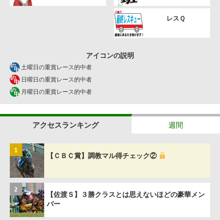
レスＱ
アイコンの説明
土曜日の重賞レース的中者
日曜日の重賞レース的中者
月曜日の重賞レース的中者
アクセスランキング
週間
1
【ＣＢＣ賞】調教マル得チェック②
2
【佐渡Ｓ】３勝クラスとは思えないほどの豪華メン
バー