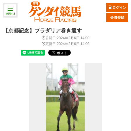
ログイン
MENU
会員登録
【京都記念】プラダリア巻き返す
公開日:2024年2月6日 14:00
更新日:2024年2月6日 14:00