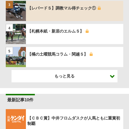
3
【レパードＳ】調教マル得チェック①
4
【札幌本紙・新居のエルムＳ】
5
【橘の土曜競馬コラム・関越Ｓ】
もっと見る
最新記事10件
【ＣＢＣ賞】中井フロムダスクが人馬ともに重賞初
制覇