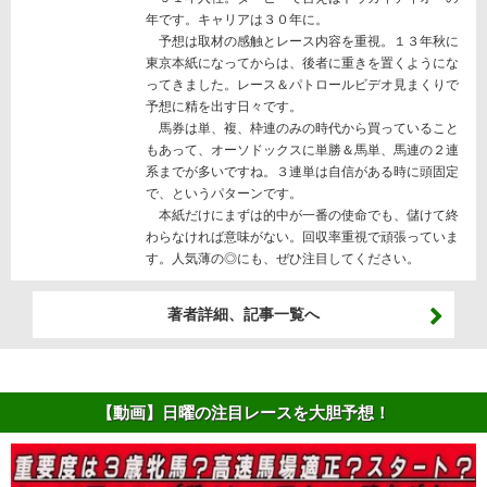
年です。キャリアは３０年に。
予想は取材の感触とレース内容を重視。１３年秋に
東京本紙になってからは、後者に重きを置くようにな
ってきました。レース＆パトロールビデオ見まくりで
予想に精を出す日々です。
馬券は単、複、枠連のみの時代から買っていること
もあって、オーソドックスに単勝＆馬単、馬連の２連
系までが多いですね。３連単は自信がある時に頭固定
で、というパターンです。
本紙だけにまずは的中が一番の使命でも、儲けて終
わらなければ意味がない。回収率重視で頑張っていま
す。人気薄の◎にも、ぜひ注目してください。
著者詳細、記事一覧へ
【動画】日曜の注目レースを大胆予想！