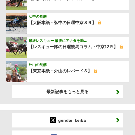
弘中の見解
【大阪本紙・弘中の日曜中京８Ｒ】
最終レスキュー 最後にアナタを助…
【レスキュー隊の日曜競馬コラム・中京12Ｒ】
外山の見解
【東京本紙・外山のレパードＳ】
最新記事をもっと見る
gendai_keiba