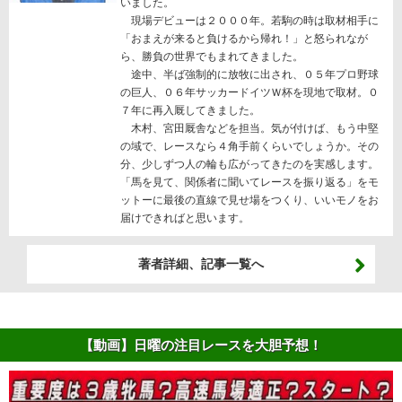
いました。
現場デビューは２０００年。若駒の時は取材相手に
「おまえが来ると負けるから帰れ！」と怒られなが
ら、勝負の世界でもまれてきました。
途中、半ば強制的に放牧に出され、０５年プロ野球
の巨人、０６年サッカードイツＷ杯を現地で取材。０
７年に再入厩してきました。
木村、宮田厩舎などを担当。気が付けば、もう中堅
の域で、レースなら４角手前くらいでしょうか。その
分、少しずつ人の輪も広がってきたのを実感します。
「馬を見て、関係者に聞いてレースを振り返る」をモ
ットーに最後の直線で見せ場をつくり、いいモノをお
届けできればと思います。
著者詳細、記事一覧へ
【動画】日曜の注目レースを大胆予想！