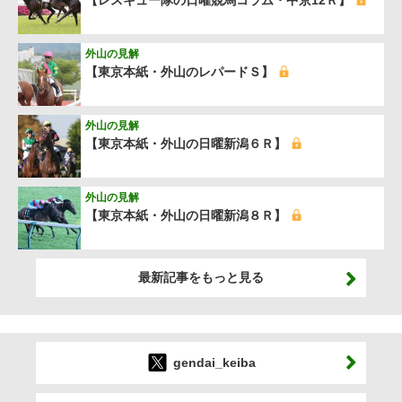
外山の見解
【東京本紙・外山のレパードＳ】
外山の見解
【東京本紙・外山の日曜新潟６Ｒ】
外山の見解
【東京本紙・外山の日曜新潟８Ｒ】
最新記事をもっと見る
gendai_keiba