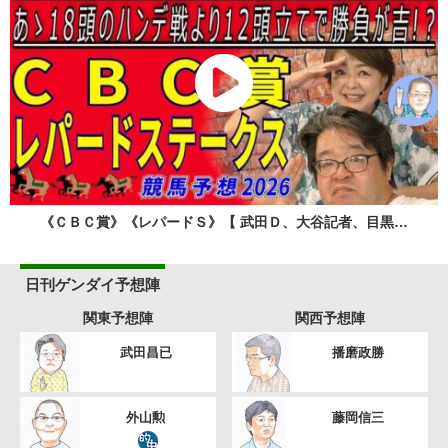
《ＣＢＣ賞》《レパードＳ》【 武田Ｄ、大谷記者、目黒…
日刊ゲンダイ予想陣
関東予想陣
関西予想陣
武田昌已
播磨政勝
外山勲
藤岡信三