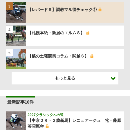
3
【レパードＳ】調教マル得チェック①
4
【札幌本紙・新居のエルムＳ】
5
【橘の土曜競馬コラム・関越Ｓ】
もっと見る
最新記事10件
2027クラシックへの道
【中京２Ｒ・２歳新馬】レニュアージュ 牝・藤原
英昭厩舎