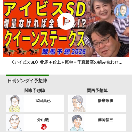
《アイビスSD》牝馬＋鞍上＋厩舎＝千直最高の組み合わせ…
日刊ゲンダイ予想陣
関東予想陣
関西予想陣
武田昌已
播磨政勝
外山勲
藤岡信三