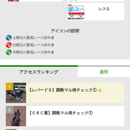
レスＱ
アイコンの説明
土曜日の重賞レース的中者
日曜日の重賞レース的中者
月曜日の重賞レース的中者
アクセスランキング
週間
1
【レパードＳ】調教マル得チェック①
2
【ＣＢＣ賞】調教マル得チェック①