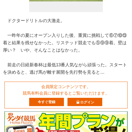
ドクタードリトルの大激走。
一昨年の夏にオープン入りした後、重賞に挑戦して⑥⑦⑩⑬
着と結果を残せなかった。リステッド競走でも⑤⑨⑨着。壁は
厚い？ いや、そんなことはなかった。
前走の日経新春杯は最低13番人気ながら頑張った。スタート
を決めると、逃げ馬が離す展開を先行勢を見ると…
会員限定コンテンツです。
競馬有料会員に登録するとご覧いただけます。
今すぐ登録
ログイン