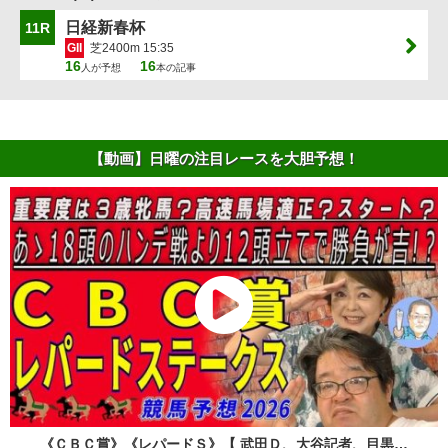
日経新春杯
11R
GII
芝2400m 15:35
16
16
人が予想
本の記事
【動画】日曜の注目レースを大胆予想！
《ＣＢＣ賞》《レパードＳ》【 武田Ｄ、大谷記者、目黒…