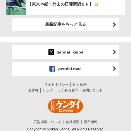
【東京本紙・外山の日曜新潟８Ｒ】
最新記事をもっと見る
gendai_keiba
gendai.race
サイトポリシー
個人情報
著作権
リンク
よくある質問・お問い合わせ
広告掲載について
会社概要
採用情報
Copyright © Nikkan Gendai. All Rights Reserved.