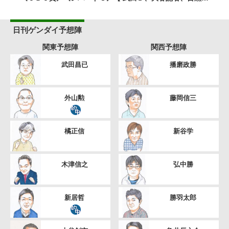
日刊ゲンダイ予想陣
関東予想陣
関西予想陣
武田昌已
播磨政勝
外山勲
藤岡信三
橘正信
新谷学
木津信之
弘中勝
新居哲
勝羽太郎