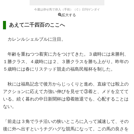
今週は併せ馬で併入（手前）（Ｃ）日刊ゲンダイ
拡大する
あえて二千四百のここへ
カレンルシェルブルに注目。
年齢を重ねつつ着実に力をつけてきた。３歳時には未勝利、
１勝クラス、４歳時には２、３勝クラスを勝ち上がり。昨年の
５歳時には春にリステッド競走の福島民報杯を制した。
秋には福島記念で後方からじっくりと進め、直線では鞍上の
アクションに応えて力強い伸びを見せて③着と、メドを立てて
いる。続く暮れの中日新聞杯は⑩着敗退でも、心配することは
ない。
「前走は３角でラチ沿いの狭いところに入って減速して、その
後に外へ出すというチグハグな競馬になって。この馬の良さを