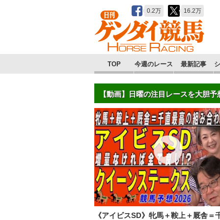
0.2万
16.2万
TOP
今週のレース
最新記事
【動画】日曜の注目レースを大胆予
《アイビスSD》牝馬＋鞍上＋厩舎＝