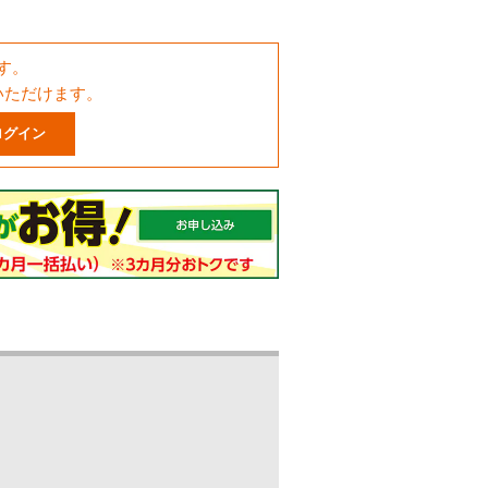
す。
いただけます。
ログイン