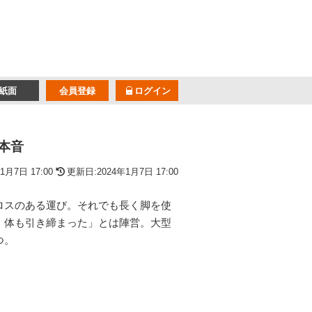
紙面
会員登録
ログイン
本音
1月7日 17:00
更新日:2024年1月7日 17:00
ロスのある運び。それでも長く脚を使
。体も引き締まった」とは陣営。大型
つ。