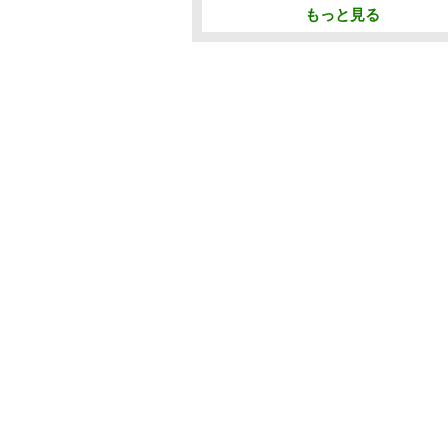
もっと見る