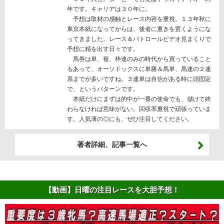
年です。キャリアは３０年に。
予想は取材の感触とレース内容を重視。１３年秋に
東京本紙になってからは、後者に重きを置くようにな
ってきました。レース＆パトロールビデオ見まくりで
予想に精を出す日々です。
馬券は単、複、枠連のみの時代から買っていること
もあって、オーソドックスに単勝＆馬単、馬連の２連
系までが多いですね。３連単は自信がある時に頭固定
で、というパターンです。
本紙だけにまずは的中が一番の使命でも、儲けて終
わらなければ意味がない。回収率重視で頑張っていま
す。人気薄の◎にも、ぜひ注目してください。
著者詳細、記事一覧へ
【動画】日曜の注目レースを大胆予想！