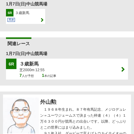
1月7日(日)中山競馬場
３歳新馬
6R
馬単
関連レース
1月7日(日)中山競馬場
３歳新馬
6R
芝2000m 12:55
7
1
人が予想
本の記事
外山勲
１９６８年生まれ。８７年有馬記念、メジロデュレ
ン＝ユーワジェームスで決まった枠連（４）（４）１
万６３００円が競馬との出合いです。以降、どっぷり
とこの世界にはまり込みました。
９１年入社。ダービーで言えばトウカイテイオーの