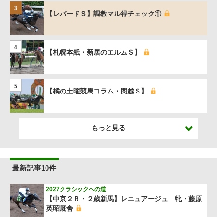
3
【レパードＳ】調教マル得チェック①
4
【札幌本紙・新居のエルムＳ】
5
【橘の土曜競馬コラム・関越Ｓ】
もっと見る
最新記事10件
2027クラシックへの道
【中京２Ｒ・２歳新馬】レニュアージュ 牝・藤原
英昭厩舎