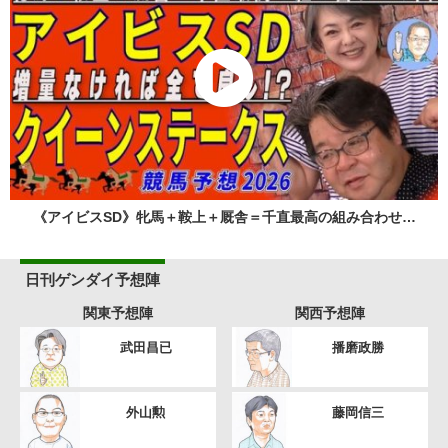
《アイビスSD》牝馬＋鞍上＋厩舎＝千直最高の組み合わせ…
日刊ゲンダイ予想陣
関東予想陣
関西予想陣
武田昌已
播磨政勝
外山勲
藤岡信三