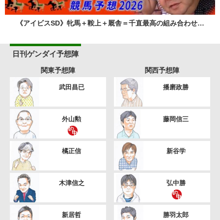
《アイビスSD》牝馬＋鞍上＋厩舎＝千直最高の組み合わせ…
日刊ゲンダイ予想陣
関東予想陣
関西予想陣
武田昌已
播磨政勝
外山勲
藤岡信三
橘正信
新谷学
木津信之
弘中勝
新居哲
勝羽太郎