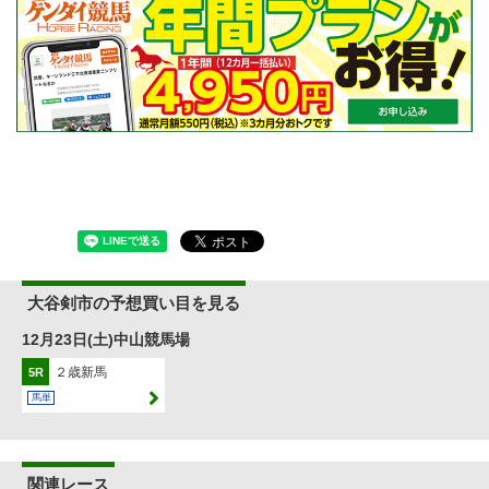
大谷剣市の予想買い目を見る
12月23日(土)中山競馬場
２歳新馬
5R
馬単
関連レース