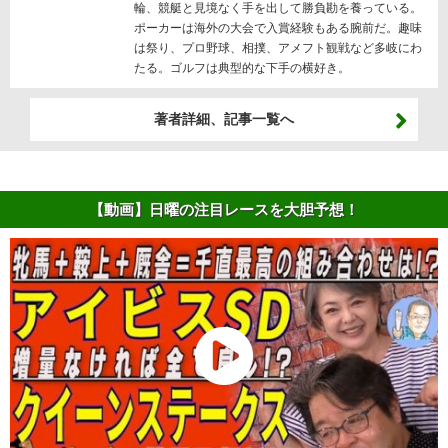
輪、競艇と見境なく手を出して勝負勘を養っている。
ポーカーは海外の大会で入賞経験もある腕前だ。趣味
は祭り、プロ野球、相撲、アメフト観戦など多岐にわ
たる。ゴルフは典型的な下手の横好き。
著者詳細、記事一覧へ
【動画】日曜の注目レースを大胆予想！