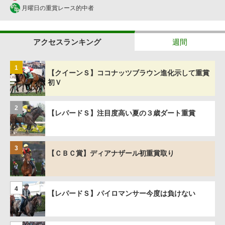
月曜日の重賞レース的中者
アクセスランキング
週間
1
【クイーンＳ】ココナッツブラウン進化示して重賞
初Ｖ
2
【レパードＳ】注目度高い夏の３歳ダート重賞
3
【ＣＢＣ賞】ディアナザール初重賞取り
4
【レパードＳ】パイロマンサー今度は負けない