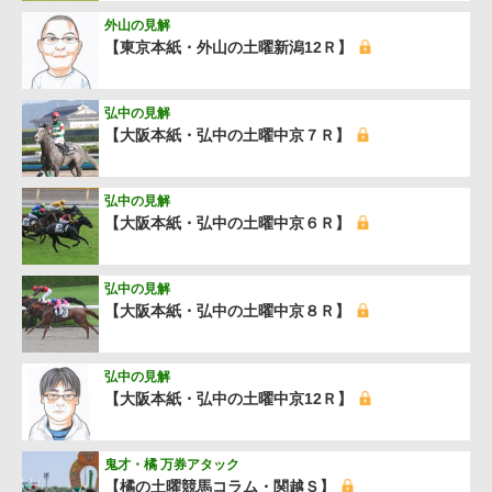
外山の見解
【東京本紙・外山の土曜新潟12Ｒ】
弘中の見解
【大阪本紙・弘中の土曜中京７Ｒ】
弘中の見解
【大阪本紙・弘中の土曜中京６Ｒ】
弘中の見解
【大阪本紙・弘中の土曜中京８Ｒ】
弘中の見解
【大阪本紙・弘中の土曜中京12Ｒ】
鬼才・橘 万券アタック
【橘の土曜競馬コラム・関越Ｓ】