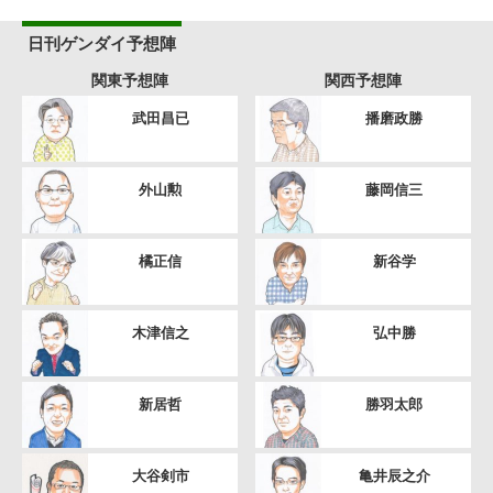
日刊ゲンダイ予想陣
関東予想陣
関西予想陣
武田昌已
播磨政勝
外山勲
藤岡信三
橘正信
新谷学
木津信之
弘中勝
新居哲
勝羽太郎
大谷剣市
亀井辰之介