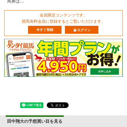
馬券は…
会員限定コンテンツです。
競馬有料会員に登録するとご覧いただけます。
今すぐ登録
ログイン
田中翔大の予想買い目を見る