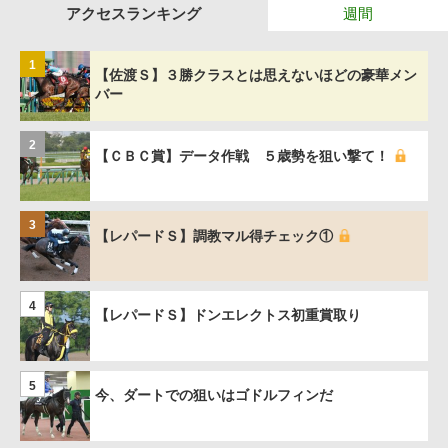
アクセスランキング
週間
1
【佐渡Ｓ】３勝クラスとは思えないほどの豪華メン
バー
2
【ＣＢＣ賞】データ作戦 ５歳勢を狙い撃て！
3
【レパードＳ】調教マル得チェック①
4
【レパードＳ】ドンエレクトス初重賞取り
5
今、ダートでの狙いはゴドルフィンだ