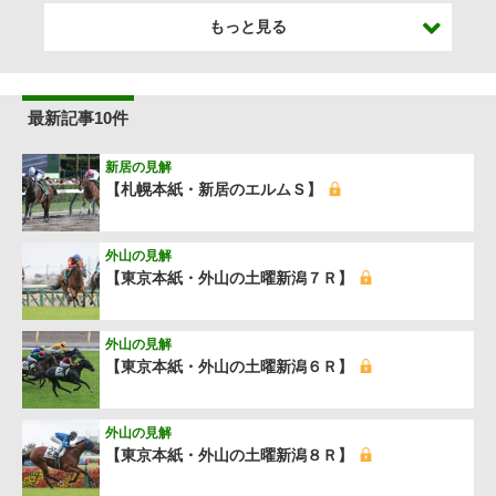
もっと見る
最新記事10件
新居の見解
【札幌本紙・新居のエルムＳ】
外山の見解
【東京本紙・外山の土曜新潟７Ｒ】
外山の見解
【東京本紙・外山の土曜新潟６Ｒ】
外山の見解
【東京本紙・外山の土曜新潟８Ｒ】