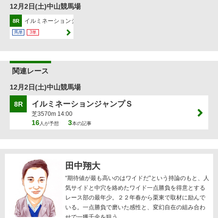
12月2日(土)中山競馬場
イルミネーションジャンプＳ
8R
馬単
3単
関連レース
12月2日(土)中山競馬場
イルミネーションジャンプＳ
8R
芝3570m 14:00
16
3
人が予想
本の記事
田中翔大
“期待値が最も高いのはワイドだ”という持論のもと、人
気サイドと中穴を絡めたワイド一点勝負を得意とする
レース部の最年少。２２年春から栗東で取材に励んで
いる。一点勝負で磨いた感性と、変幻自在の組み合わ
せで一獲千金を狙う。