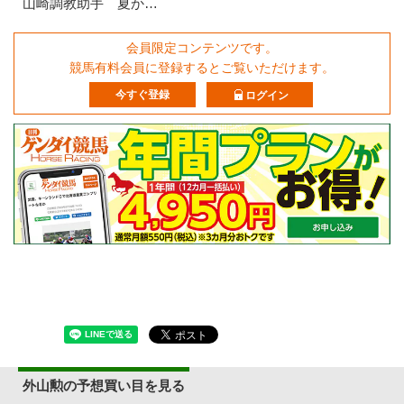
山崎調教助手 夏か…
会員限定コンテンツです。
競馬有料会員に登録するとご覧いただけます。
今すぐ登録
ログイン
外山勲の予想買い目を見る