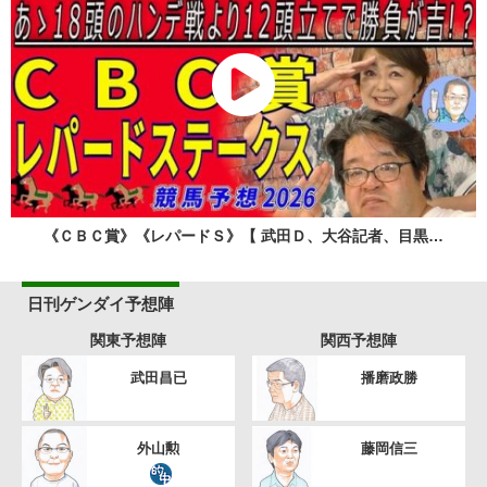
《ＣＢＣ賞》《レパードＳ》【 武田Ｄ、大谷記者、目黒…
日刊ゲンダイ予想陣
関東予想陣
関西予想陣
武田昌已
播磨政勝
外山勲
藤岡信三