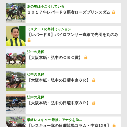
あの馬は今こうしている
２０１７年レパードＳ覇者ローズプリンスダム
ミスターＸの帯封ミッション
【レパードＳ】パイロマンサー直線で先団を丸のみ
弘中の見解
【大阪本紙・弘中のＣＢＣ賞】
弘中の見解
【大阪本紙・弘中の日曜中京６Ｒ】
弘中の見解
【大阪本紙・弘中の日曜中京８Ｒ】
最終レスキュー 最後にアナタを助…
【レスキュー隊の日曜競馬コラム・中京12Ｒ】