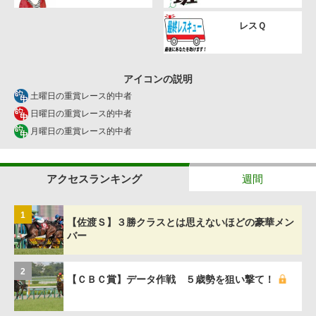
レスＱ
アイコンの説明
土曜日の重賞レース的中者
日曜日の重賞レース的中者
月曜日の重賞レース的中者
アクセスランキング
週間
1
【佐渡Ｓ】３勝クラスとは思えないほどの豪華メン
バー
2
【ＣＢＣ賞】データ作戦 ５歳勢を狙い撃て！