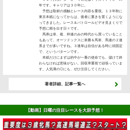
年です。キャリアは３０年に。
予想は取材の感触とレース内容を重視。１３年秋に
東京本紙になってからは、後者に重きを置くようにな
ってきました。レース＆パトロールビデオ見まくりで
予想に精を出す日々です。
馬券は単、複、枠連のみの時代から買っていること
もあって、オーソドックスに単勝＆馬単、馬連の２連
系までが多いですね。３連単は自信がある時に頭固定
で、というパターンです。
本紙だけにまずは的中が一番の使命でも、儲けて終
わらなければ意味がない。回収率重視で頑張っていま
す。人気薄の◎にも、ぜひ注目してください。
著者詳細、記事一覧へ
【動画】日曜の注目レースを大胆予想！