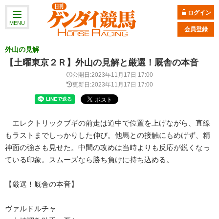
ログイン
MENU
会員登録
外山の見解
【土曜東京２Ｒ】外山の見解と厳選！厩舎の本音
公開日:2023年11月17日 17:00
更新日:2023年11月17日 17:00
エレクトリックブギの前走は道中で位置を上げながら、直線
もラストまでしっかりした伸び。他馬との接触にもめげず、精
神面の強さも見せた。中間の攻めは当時よりも反応が鋭くなっ
ている印象。スムーズなら勝ち負けに持ち込める。
【厳選！厩舎の本音】
ヴァルドルチャ