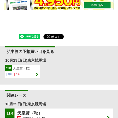
弘中勝の予想買い目を見る
10月29日(日)東京競馬場
天皇賞（秋）
11R
馬単
3単
関連レース
10月29日(日)東京競馬場
天皇賞（秋）
11R