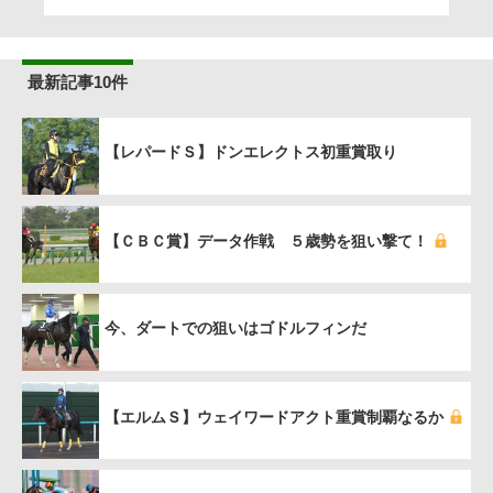
最新記事10件
【レパードＳ】ドンエレクトス初重賞取り
【ＣＢＣ賞】データ作戦 ５歳勢を狙い撃て！
今、ダートでの狙いはゴドルフィンだ
【エルムＳ】ウェイワードアクト重賞制覇なるか