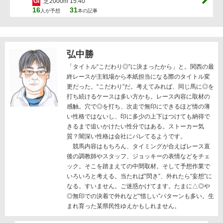
GI
芝2000m 15:40
16
31
人が予想
本の記事
弘中勝
「タイトル“こだわり◎”に決まったから」と。関西の最
終レースが主戦場から本紙担当になる際のタイトル変
更だった。“こだわり”だ。考えてみれば、同じ馬に◎を
打ち続けるケースは多い方かも。レース内容に取材の
感触。穴で◎を打ち、次走で無印にできるほど情の薄
い性格ではないし、印に多少の上下はつけても納得で
きるまで追いかけたい性分ではある。ストーカー気
質？闇深い性格は会社にバレてるようです。
競馬内容はもちろん、タイミングが合えばレース直
後の調教師やスタッフ、ジョッキーの表情などをチェ
ック。そこを踏まえての中間取材。そして予想作業で
いろいろと考える。当たれば“閃き”、外れたら“妄想”に
なる。すいません。ご迷惑かけてます。たまに△◎や
◎無印での決着で外れなど“惜しい”パターンも多い。生
まれ育った某県民性ゆえかもしれません。