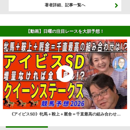
著者詳細、記事一覧へ
【動画】日曜の注目レースを大胆予想！
《アイビスSD》牝馬＋鞍上＋厩舎＝千直最高の組み合わせ…