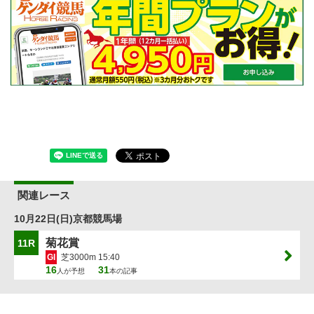
関連レース
10月22日(日)京都競馬場
菊花賞
11R
GI
芝3000m 15:40
16
31
人が予想
本の記事