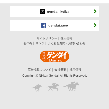
gendai_keiba
gendai.race
サイトポリシー
個人情報
著作権
リンク
よくある質問・お問い合わせ
広告掲載について
会社概要
採用情報
Copyright © Nikkan Gendai. All Rights Reserved.