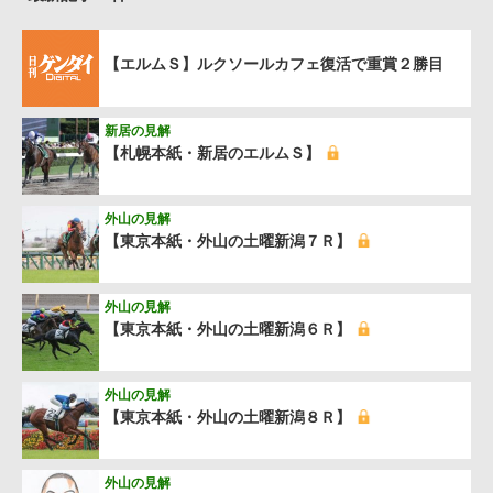
【エルムＳ】ルクソールカフェ復活で重賞２勝目
新居の見解
【札幌本紙・新居のエルムＳ】
外山の見解
【東京本紙・外山の土曜新潟７Ｒ】
外山の見解
【東京本紙・外山の土曜新潟６Ｒ】
外山の見解
【東京本紙・外山の土曜新潟８Ｒ】
外山の見解