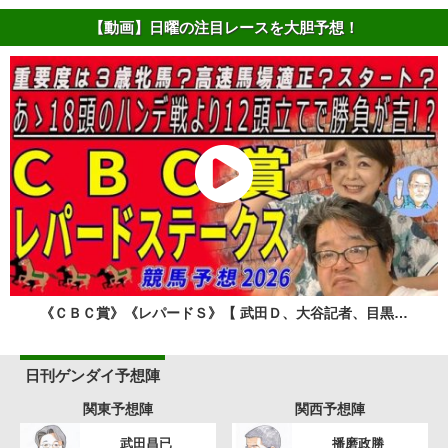
【動画】日曜の注目レースを大胆予想！
《ＣＢＣ賞》《レパードＳ》【 武田Ｄ、大谷記者、目黒…
日刊ゲンダイ予想陣
関東予想陣
関西予想陣
武田昌已
播磨政勝