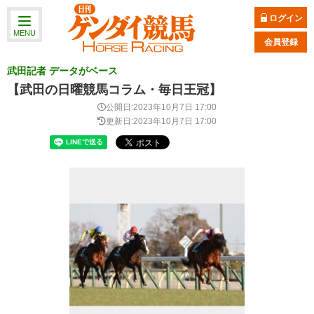
ログイン
MENU
会員登録
武田記者 データがベース
【武田の日曜競馬コラム・毎日王冠】
公開日:2023年10月7日 17:00
更新日:2023年10月7日 17:00