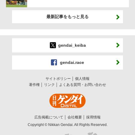
最新記事をもっと見る
gendai_keiba
gendai.race
サイトポリシー
個人情報
著作権
リンク
よくある質問・お問い合わせ
広告掲載について
会社概要
採用情報
Copyright © Nikkan Gendai. All Rights Reserved.