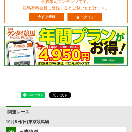
会員限定コンテンツです。
競馬有料会員に登録するとご覧いただけます。
今すぐ登録
ログイン
関連レース
10月8日(日)東京競馬場
三鷹特別
9R