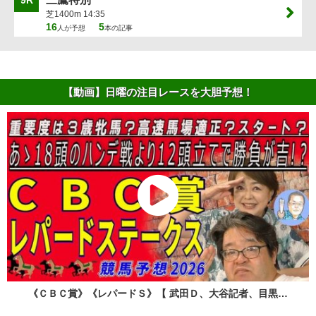
芝1400m 14:35
16
5
人が予想
本の記事
【動画】日曜の注目レースを大胆予想！
《ＣＢＣ賞》《レパードＳ》【 武田Ｄ、大谷記者、目黒…