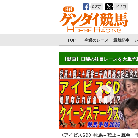
0.2万
16.2万
TOP
今週のレース
最新記事
【動画】日曜の注目レースを大胆予
《アイビスSD》牝馬＋鞍上＋厩舎＝