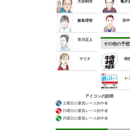
大谷剣市
亀井
飯島理智
田中
市川正人
その他の予想
マリナ
特
レ
アイコンの説明
土曜日の重賞レース的中者
日曜日の重賞レース的中者
月曜日の重賞レース的中者