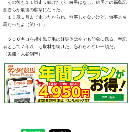
その後も１１戦走り続けたが、白星はなし。結局この福島記
念勝ちが最後の勲章になった。
「１０歳１月まで走ったからね。無事じゃないけど、無事是名
馬だったよ（笑い）」
５００キロを超す黒鹿毛の好馬体は今でも印象に残る。番記
者として７年以上も取材を続けた、忘れられない一頭だ。
（美浦・大谷剣市）