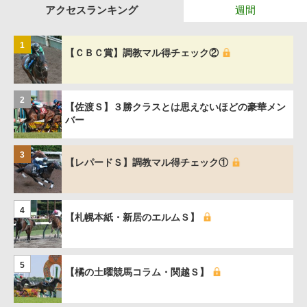
アクセスランキング
週間
1
【ＣＢＣ賞】調教マル得チェック②
2
【佐渡Ｓ】３勝クラスとは思えないほどの豪華メン
バー
3
【レパードＳ】調教マル得チェック①
4
【札幌本紙・新居のエルムＳ】
5
【橘の土曜競馬コラム・関越Ｓ】