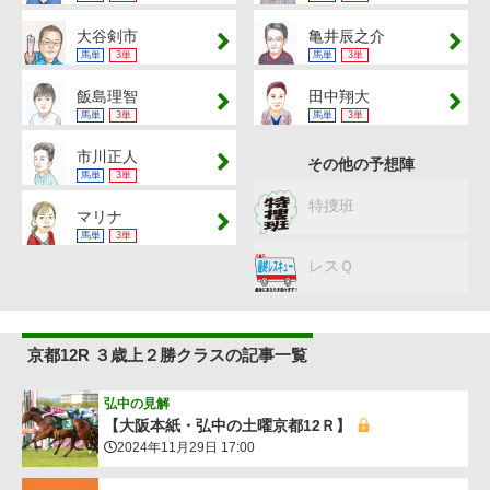
大谷剣市
亀井辰之介
馬単
3単
馬単
3単
飯島理智
田中翔大
馬単
3単
馬単
3単
市川正人
その他の予想陣
馬単
3単
特捜班
マリナ
馬単
3単
レスＱ
京都12R ３歳上２勝クラスの記事一覧
弘中の見解
【大阪本紙・弘中の土曜京都12Ｒ】
2024年11月29日 17:00