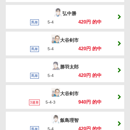
弘中勝
420円
的中
5-4
馬単
大谷剣市
420円
的中
5-4
馬単
勝羽太郎
420円
的中
5-4
馬単
大谷剣市
940円
的中
5-4-3
3連単
飯島理智
420円
的中
5-4
馬単