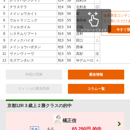
3
レッドバレンティア
牡4
58
西村淳
4
テラステラ
牡4
58
北村友
◎
5
メイショウカイト
牝6
56
幸
会員限定コンテ
6
ウルトラソニック
牡6
55
柴田裕
△
とご覧いただけ
7
フォルガイル
牡3
54
川端
今すぐ
スクロールできます
8
システムリブート
牡4
56
吉村
9
クイックバイオ
牝3
54
田口
△
10
メイショウハボタン
牝6
55
西塚
11
ヴァンヴィーヴ
牡3
55
高杉
注
12
モズアンタレス
牝4
56
Ｍデムーロ
○
本紙の見解
厩舎情報
ナイショの勝負馬券
コラム一覧
京都12R３歳上２勝クラスの的中
橘正信
65,290円
的中
6-5
馬単