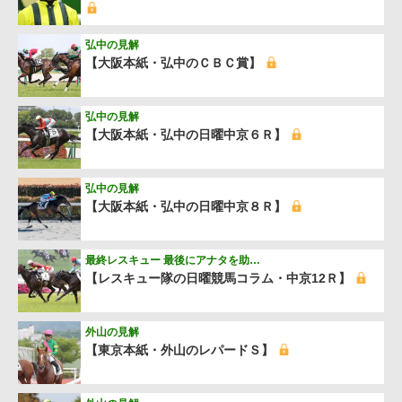
弘中の見解
【大阪本紙・弘中のＣＢＣ賞】
弘中の見解
【大阪本紙・弘中の日曜中京６Ｒ】
弘中の見解
【大阪本紙・弘中の日曜中京８Ｒ】
最終レスキュー 最後にアナタを助…
【レスキュー隊の日曜競馬コラム・中京12Ｒ】
外山の見解
【東京本紙・外山のレパードＳ】