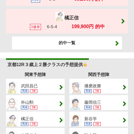
橘正信
199,900円
的中
6-5-4
3連単
的中一覧
京都12R３歳上２勝クラスの予想提供
関東予想陣
関西予想陣
武田昌已
播磨政勝
馬単
3単
馬単
3単
外山勲
藤岡信三
馬単
3単
馬単
3単
橘正信
新谷学
馬単
3単
馬単
3単