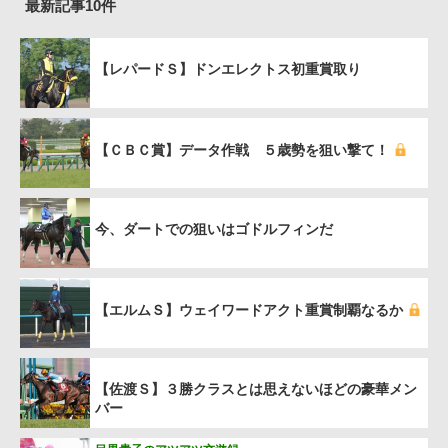
最新記事10件
【レパードＳ】ドンエレクトス初重賞取り
【ＣＢＣ賞】データ作戦 ５歳勢を狙い撃て！
今、ダートでの狙いはゴドルフィンだ
【エルムＳ】ウェイワードアクト重賞制覇なるか
【佐渡Ｓ】３勝クラスとは思えないほどの豪華メン
バー