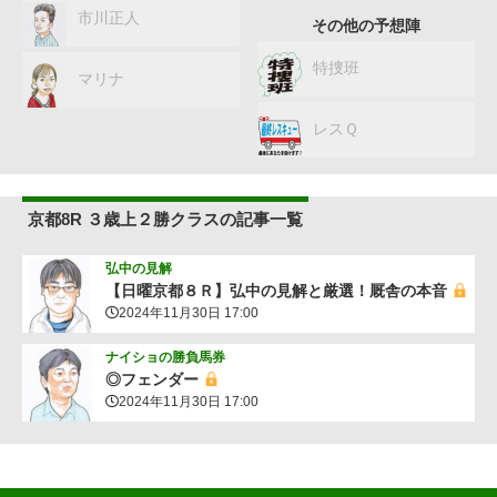
市川正人
その他の予想陣
特捜班
マリナ
レスＱ
京都8R ３歳上２勝クラスの記事一覧
弘中の見解
【日曜京都８Ｒ】弘中の見解と厳選！厩舎の本音
2024年11月30日 17:00
ナイショの勝負馬券
◎フェンダー
2024年11月30日 17:00