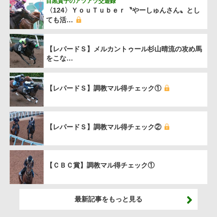
目黒貴子のアツアツ交遊録
〈124〉ＹｏｕＴｕｂｅｒ〝やーしゅんさん〟とし
ても活…
【レパードＳ】メルカントゥール杉山晴流の攻め馬
をこな…
【レパードＳ】調教マル得チェック①
【レパードＳ】調教マル得チェック②
【ＣＢＣ賞】調教マル得チェック①
最新記事をもっと見る