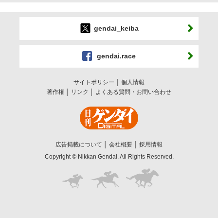
gendai_keiba
gendai.race
サイトポリシー
個人情報
著作権
リンク
よくある質問・お問い合わせ
広告掲載について
会社概要
採用情報
Copyright © Nikkan Gendai. All Rights Reserved.