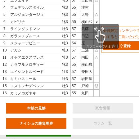
3
エフエイト
牡3
57
吉田豊
△
4
フェデラルスタイル
牝3
55
津村
5
アルジェンタージョ
牝3
55
大野
△
6
カピリナ
牝3
55
横山和
○
7
ライングッドマン
牡3
57
武藤
注
会員限定コンテンツ
8
ガラスノブルース
牡3
57
田辺
△
録するとご覧いただ
9
メジャーデビュー
牝3
54
原
今すぐ登録
スクロールできます
10
アガシ
牡3
57
三浦
△
11
オセアエクスプレス
牡3
57
内田
△
12
カラフルメロディー
牝3
55
横山典
13
エイシントルペード
牡3
57
柴田大
14
キミハスコール
牡3
57
岩田望
15
エストレヤデベレン
牡3
57
戸崎
◎
16
カミノカガヤキ
牝3
55
丸田
厩舎情報
本紙の見解
コラム一覧
ナイショの勝負馬券