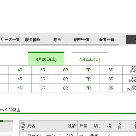
シリーズ一覧
厩舎情報
動画
的中一覧
著者一覧
4月20日(土)
4月21日(日)
9
4R
5R
6R
7R
8R
新緑
9
4R
5R
6R
7R
8R
あや
9
4R
5R
6R
7R
8R
浄土平
0m 9:50発走
馬
木
馬名
性齢
斤量
騎手
橘
番
津
1
ロードリレーション
牡3
55
西塚
△