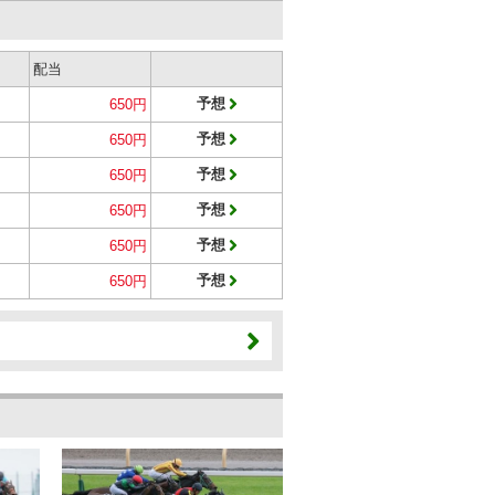
配当
予想
650円
予想
650円
予想
650円
予想
650円
予想
650円
予想
650円