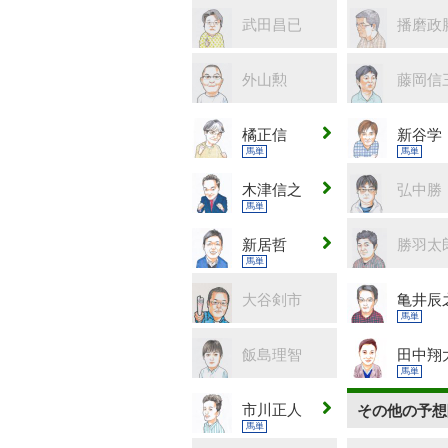
武田昌已
播磨政
外山勲
藤岡信
橘正信
新谷学
馬単
馬単
木津信之
弘中勝
馬単
新居哲
勝羽太
馬単
大谷剣市
亀井辰
馬単
飯島理智
田中翔
馬単
市川正人
その他の予想
馬単