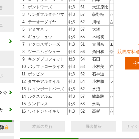
2
ポントワーズ
牝3
51
大江原比
勝
3
ワンダフルタテヤマ
牡3
57
荻野極
△
4
テーオーダイヤ
牝3
52
川端
△
三
5
アミマネラ
牡3
57
大塚
6
ギュウニュウ
牝3
55
木幡初
7
アクロスザシーズ
牝3
51
古川奈
▲
競馬有料
8
ツーエムピシュー
牡3
56
角田和
◎
9
キングプロフィット
牡3
54
石田
今
10
バッファローライズ
牡3
53
小林美
注
11
ポッピン
牝3
52
石神道
郎
12
タマモアルタイル
牡3
54
小林勝
○
13
レインボートパーズ
牝3
52
水沼
之介
14
ルクスアルム
牡3
57
鮫島駿
△
15
タンドレス
牝3
53
永島
大
16
ワイドジャイキリ
牝3
52
高杉
△
本紙の見解
厩舎情報
ナイシ
陣