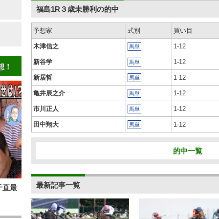
福島1R３歳未勝利の的中
予想家
式別
買い目
木津信之
1-12
馬単
新谷学
1-12
馬単
想！
新居哲
1-12
馬単
亀井辰之介
1-12
馬単
市川正人
1-12
馬単
田中翔大
1-12
馬単
的中一覧
最新記事一覧
千直最